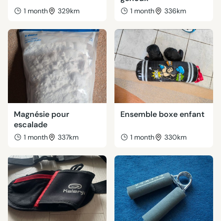
1 month
329km
1 month
336km
Magnésie pour
Ensemble boxe enfant
escalade
1 month
337km
1 month
330km