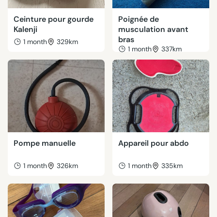
Ceinture pour gourde
Poignée de
Kalenji
musculation avant
bras
1 month
329km
1 month
337km
Pompe manuelle
Appareil pour abdo
1 month
326km
1 month
335km