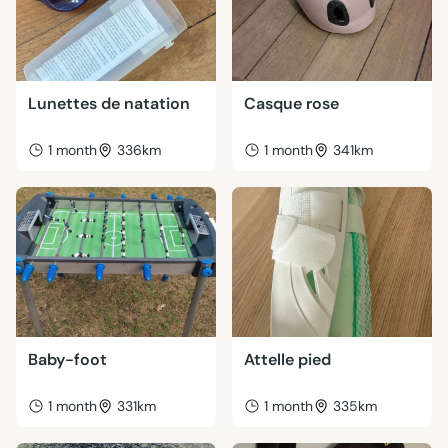
Lunettes de natation
Casque rose
1 month
336km
1 month
341km
Baby-foot
Attelle pied
1 month
331km
1 month
335km