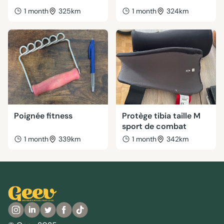
1 month
325km
1 month
324km
Poignée fitness
Protège tibia taille M
sport de combat
1 month
339km
1 month
342km