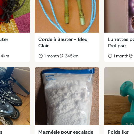
uter
Corde à Sauter - Bleu
Lunettes p
Clair
l'éclipse
44km
1 month
345km
1 month
rs
Magnésie pour escalade
Poids 1kg