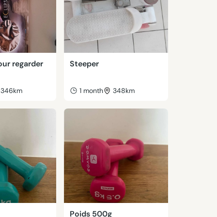
our regarder
Steeper
346km
1 month
348km
Poids 500g