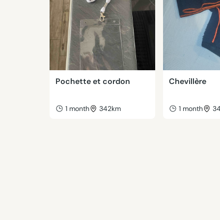
Pochette et cordon
Chevillère
1 month
342km
1 month
3