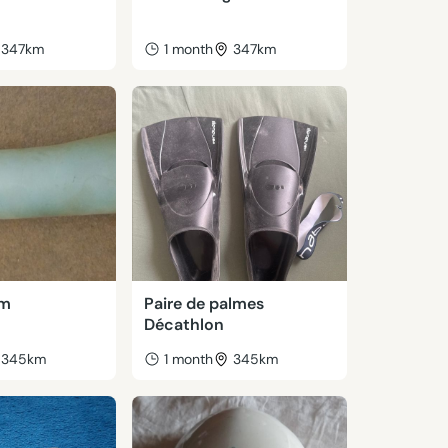
347km
1 month
347km
ym
Paire de palmes
Décathlon
345km
1 month
345km