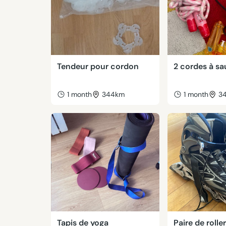
Tendeur pour cordon
2 cordes à sa
1 month
344km
1 month
3
Tapis de yoga
Paire de rolle