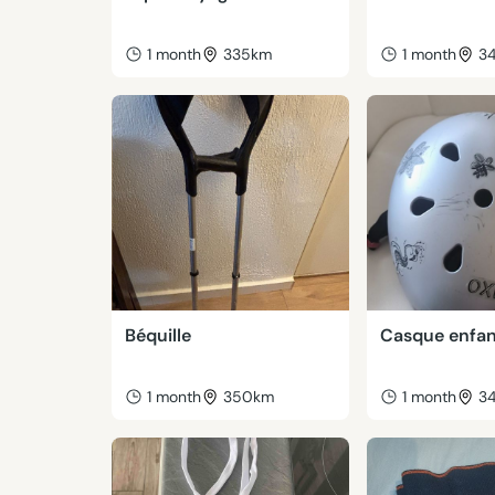
1 month
335km
1 month
3
Béquille
Casque enfa
1 month
350km
1 month
3