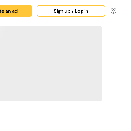
ate an ad
Sign up / Log in