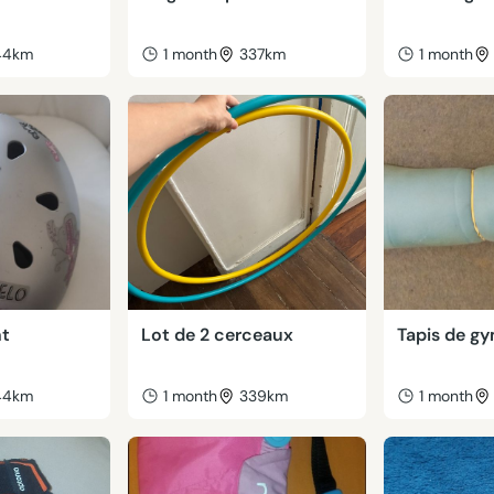
44km
1 month
337km
1 month
nt
Lot de 2 cerceaux
Tapis de g
44km
1 month
339km
1 month