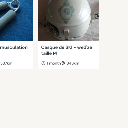
 musculation
Casque de SKI - wed'ze
taille M
337km
1 month
343km