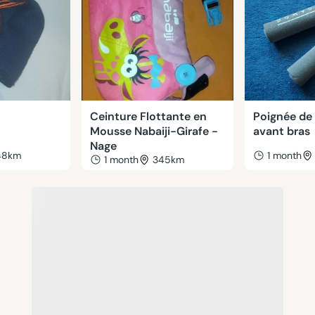
Ceinture Flottante en
Poignée de
Mousse Nabaiji-Girafe -
avant bras
Nage
48km
1 month
1 month
345km