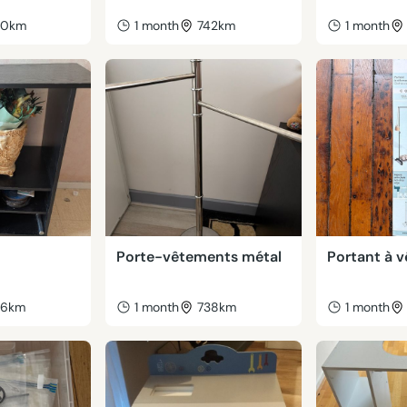
40km
1 month
742km
1 month
Porte-vêtements métal
Portant à 
46km
1 month
738km
1 month