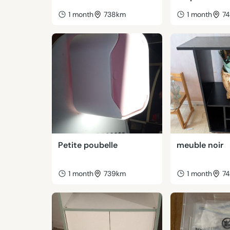
1 month
738km
1 month
7
Petite poubelle
meuble noir
1 month
739km
1 month
7