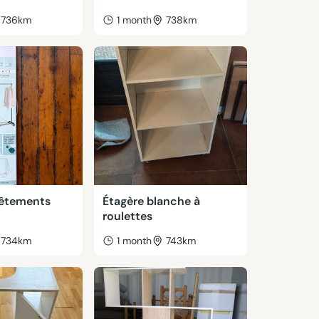
736km
1 month
738km
vêtements
Étagère blanche à
roulettes
734km
1 month
743km