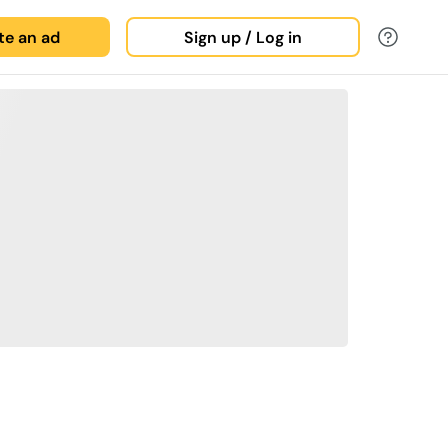
ate an ad
Sign up / Log in