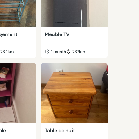
ngement
Meuble TV
734km
1 month
737km
ble
Table de nuit