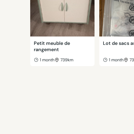
Petit meuble de
Lot de sacs a
rangement
1 month
739km
1 month
7