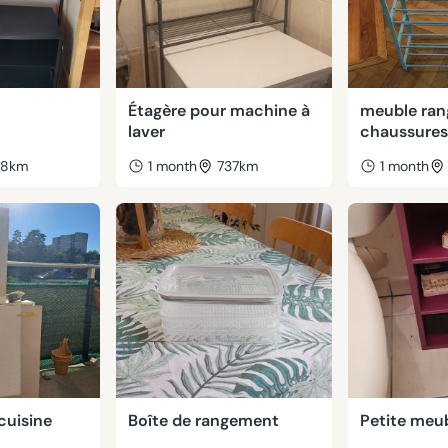
Étagère pour machine à
meuble ra
laver
chaussures
38km
1 month
737km
1 month
cuisine
Boîte de rangement
Petite meu