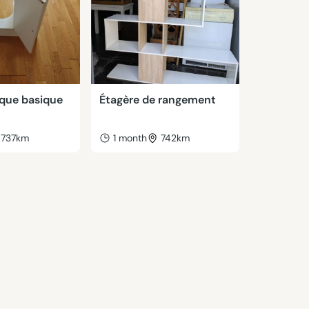
que basique
Étagère de rangement
737km
1 month
742km