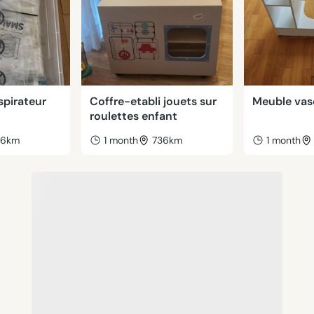
spirateur
Coffre-etabli jouets sur
Meuble vas
roulettes enfant
36km
1 month
736km
1 month