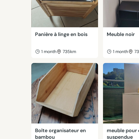
Panière à linge en bois
Meuble noir
1 month
735km
1 month
7
Boîte organisateur en
meuble pour 
bambou
suspendue