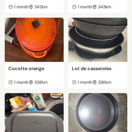
1 month
342km
1 month
343km
Cocotte orange
Lot de casseroles
1 month
338km
1 month
336km