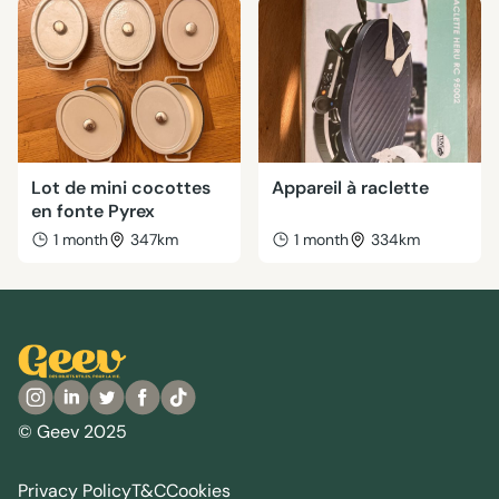
Lot de mini cocottes
Appareil à raclette
en fonte Pyrex
1 month
347km
1 month
334km
© Geev 2025
Privacy Policy
T&C
Cookies