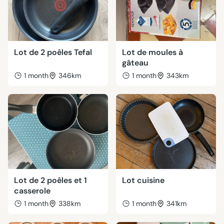
Lot de 2 poêles Tefal
Lot de moules à
gâteau
1 month
346km
1 month
343km
Lot de 2 poêles et 1
Lot cuisine
casserole
1 month
338km
1 month
341km