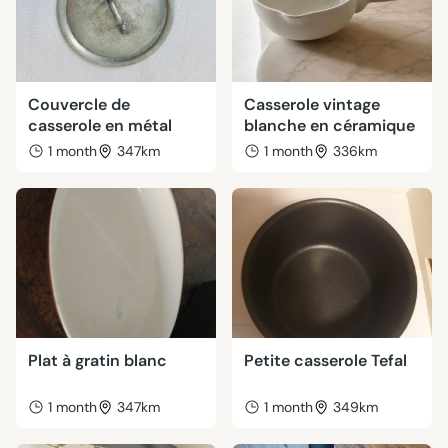
Couvercle de
Casserole vintage
casserole en métal
blanche en céramique
1 month
347km
1 month
336km
Plat à gratin blanc
Petite casserole Tefal
1 month
347km
1 month
349km