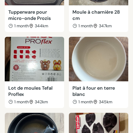
Tupperware pour
Moule à charnière 28
micro-onde Prozis
cm
1 month
344km
1 month
347km
Lot de moules Tefal
Plat à four en terre
Proflex
blanc
1 month
342km
1 month
345km