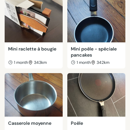
Mini raclette à bougie
Mini poêle - spéciale
pancakes
1 month
343km
1 month
342km
Casserole moyenne
Poêle