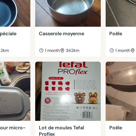
spéciale
Casserole moyenne
Poêle
42km
1 month
342km
1 month
our micro-
Lot de moules Tefal
Poêle
Proflex