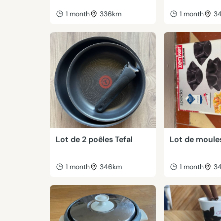
1 month
336km
1 month
3
Lot de 2 poêles Tefal
Lot de moule
1 month
346km
1 month
3