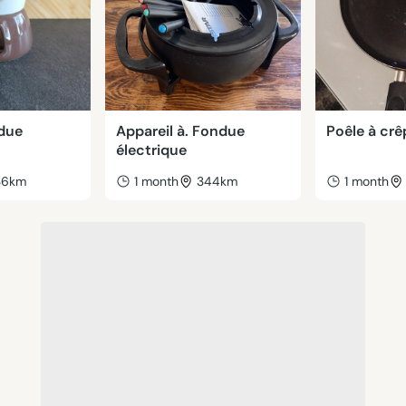
ndue
Appareil à. Fondue
Poêle à crê
électrique
36km
1 month
344km
1 month