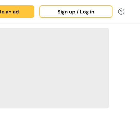
ate an ad
Sign up / Log in