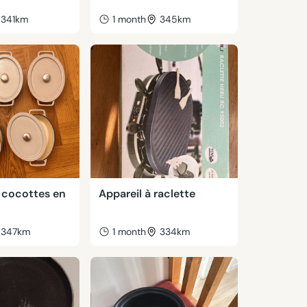
341km
1 month
345km
 cocottes en
Appareil à raclette
347km
1 month
334km