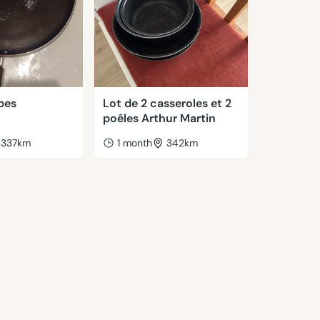
pes
Lot de 2 casseroles et 2
poêles Arthur Martin
337km
1 month
342km