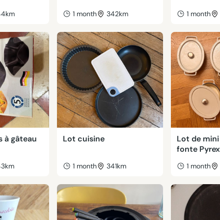
44km
1 month
342km
1 month
s à gâteau
Lot cuisine
Lot de mini
fonte Pyrex
43km
1 month
341km
1 month