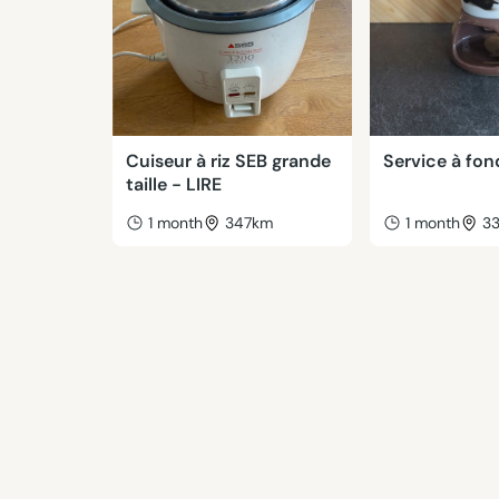
Cuiseur à riz SEB grande
Service à fo
taille - LIRE
1 month
347km
1 month
3