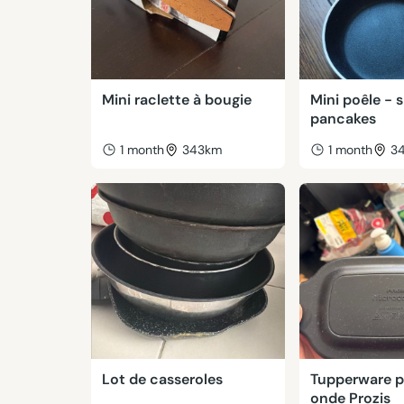
Mini raclette à bougie
Mini poêle - 
pancakes
1 month
343km
1 month
3
Lot de casseroles
Tupperware p
onde Prozis