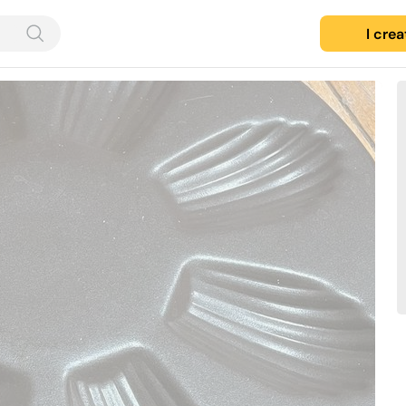
I cre