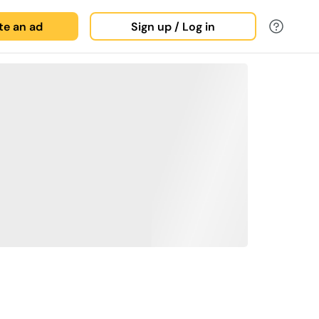
ate an ad
Sign up / Log in