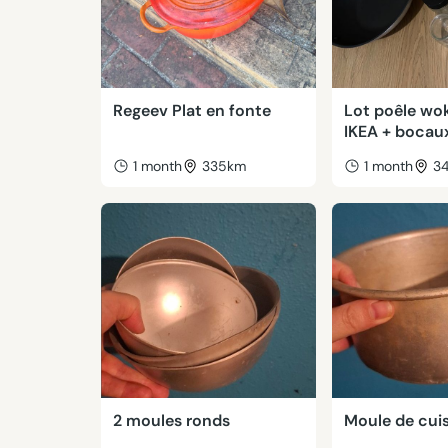
Regeev Plat en fonte
Lot poêle wo
IKEA + bocau
1 month
335km
1 month
3
2 moules ronds
Moule de cui