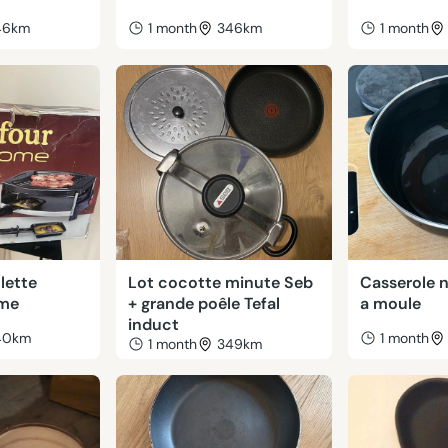
46km
1 month
346km
1 month
clette
Lot cocotte minute Seb
Casserole 
ome
+ grande poêle Tefal
a moule
induct
40km
1 month
1 month
349km