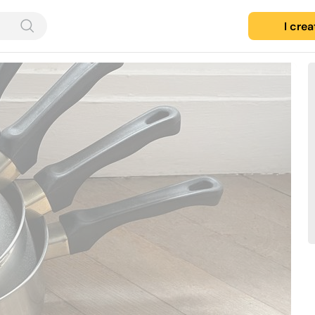
I cre