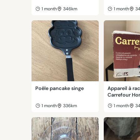
1 month
346km
1 month
3
Poêle pancake singe
Appareil à ra
Carrefour H
1 month
336km
1 month
3