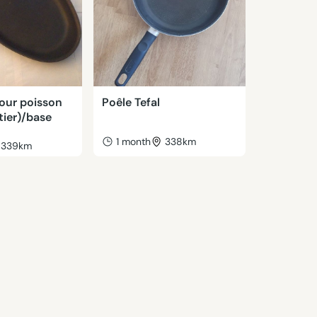
our poisson
Poêle Tefal
tier)/base
1 month
338km
339km