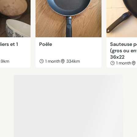
iers et 1
Poêle
Sauteuse p
(gros ou en
36x22
49km
1 month
334km
1 month