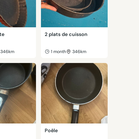
te
2 plats de cuisson
346km
1 month
346km
Poêle