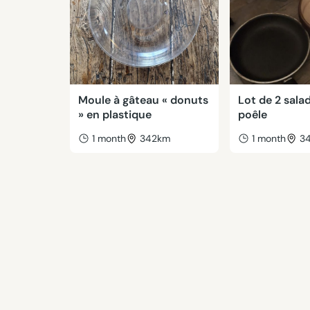
Moule à gâteau « donuts
Lot de 2 salad
» en plastique
poêle
1 month
342km
1 month
3