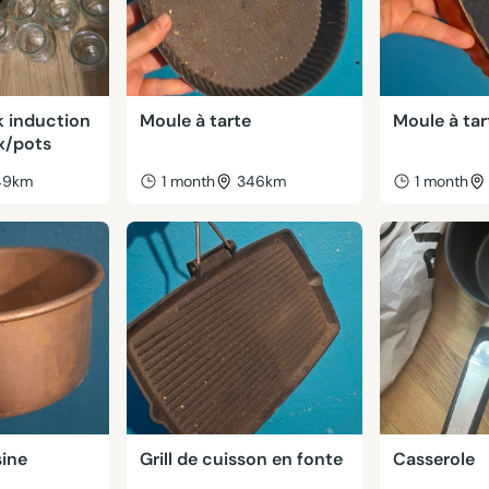
k induction
Moule à tarte
Moule à tar
x/pots
49km
1 month
346km
1 month
sine
Grill de cuisson en fonte
Casserole