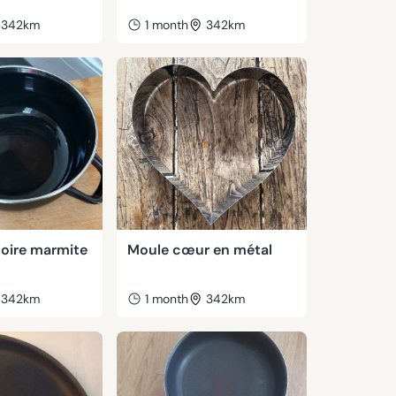
342km
1 month
342km
noire marmite
Moule cœur en métal
342km
1 month
342km