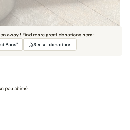
ven away ! Find more great donations here :
nd Pans"
See all donations
un peu abimé.