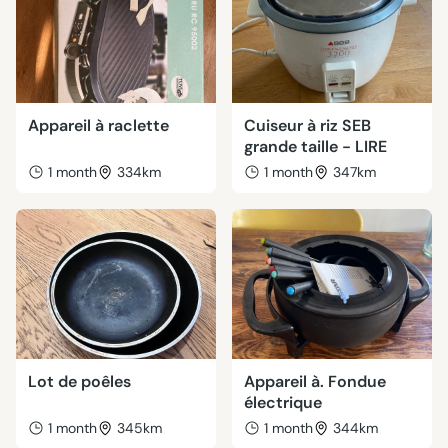
Appareil à raclette
Cuiseur à riz SEB
grande taille - LIRE
1 month
334km
1 month
347km
Lot de poêles
Appareil à. Fondue
électrique
1 month
345km
1 month
344km