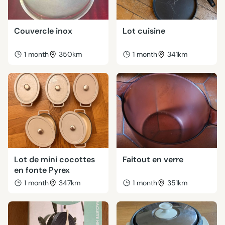
Couvercle inox
Lot cuisine
1 month
350km
1 month
341km
Lot de mini cocottes
Faitout en verre
en fonte Pyrex
1 month
347km
1 month
351km