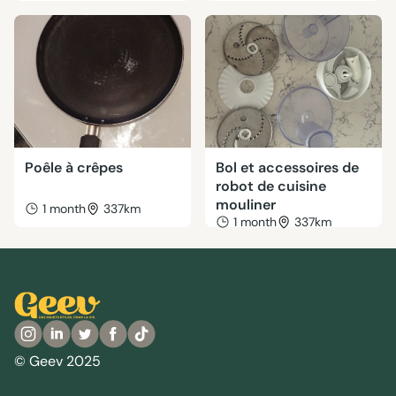
Poêle à crêpes
Bol et accessoires de
robot de cuisine
mouliner
1 month
337km
1 month
337km
© Geev 2025