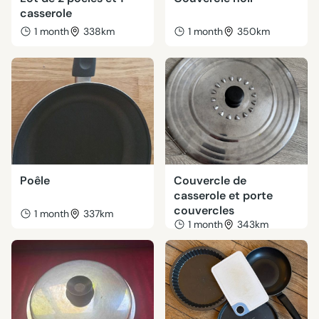
casserole
1 month
338km
1 month
350km
Poêle
Couvercle de
casserole et porte
couvercles
1 month
337km
1 month
343km