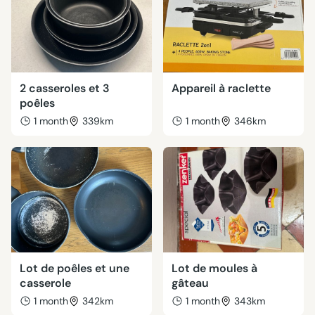
2 casseroles et 3
Appareil à raclette
poêles
1 month
339km
1 month
346km
Lot de poêles et une
Lot de moules à
casserole
gâteau
1 month
342km
1 month
343km