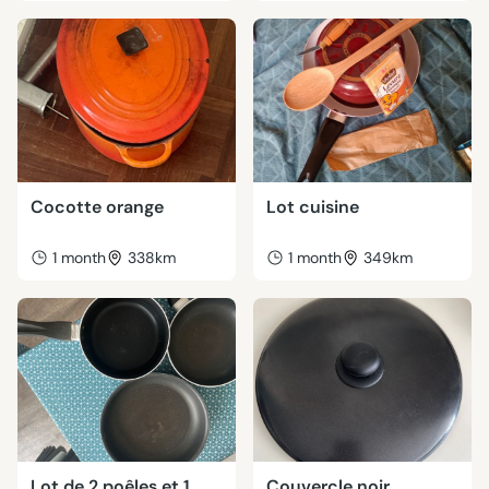
Cocotte orange
Lot cuisine
1 month
338km
1 month
349km
Lot de 2 poêles et 1
Couvercle noir