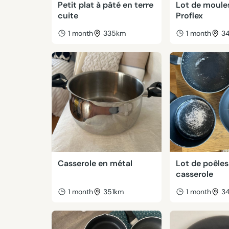
Petit plat à pâté en terre
Lot de moules
cuite
Proflex
1 month
335km
1 month
3
Casserole en métal
Lot de poêles
casserole
1 month
351km
1 month
3