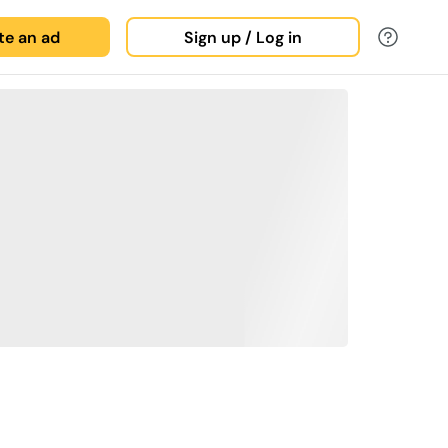
ate an ad
Sign up / Log in