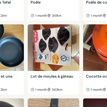
 Tefal
Poêle
Poêle de cu
42km
1 month
341km
1 month
 et une
Lot de moules à gâteau
Cocotte or
42km
1 month
343km
1 month