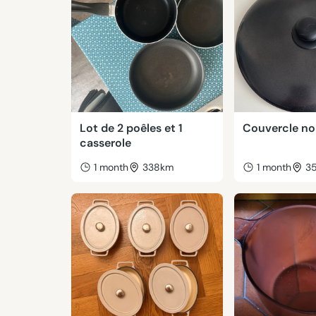
Lot de 2 poêles et 1
Couvercle no
casserole
1 month
338km
1 month
3