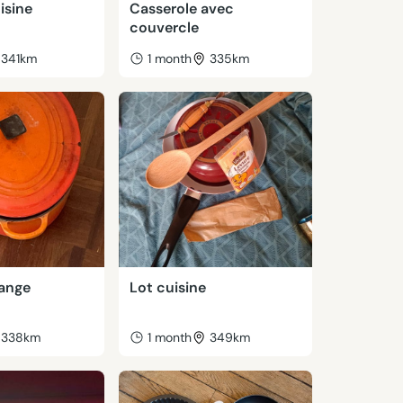
isine
Casserole avec
couvercle
341km
1 month
335km
ange
Lot cuisine
338km
1 month
349km