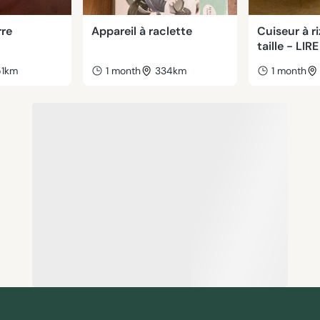
rre
Appareil à raclette
Cuiseur à r
taille - LIRE
51km
1 month
334km
1 month