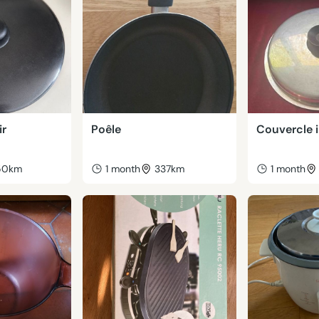
ir
Poêle
Couvercle 
50km
1 month
337km
1 month