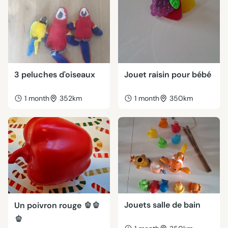
3 peluches d'oiseaux
Jouet raisin pour bébé
1 month
352km
1 month
350km
Jouets salle de bain
Un poivron rouge 🫑🫑
🫑