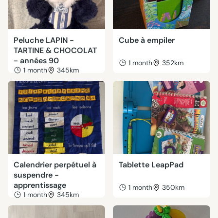
Peluche LAPIN -
Cube à empiler
TARTINE & CHOCOLAT
- années 90
1 month
352km
1 month
345km
Calendrier perpétuel à
Tablette LeapPad
suspendre -
apprentissage
1 month
350km
1 month
345km