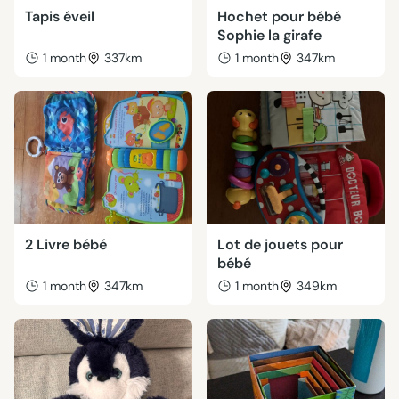
Tapis éveil
Hochet pour bébé
Sophie la girafe
1 month
337km
1 month
347km
2 Livre bébé
Lot de jouets pour
bébé
1 month
347km
1 month
349km