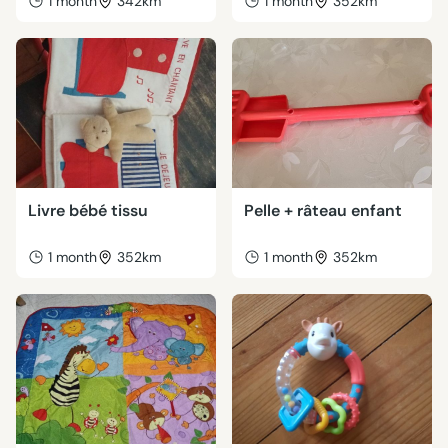
1 month
342km
1 month
352km
Livre bébé tissu
Pelle + râteau enfant
1 month
352km
1 month
352km