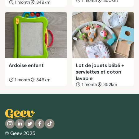
1 month
350km
1 month
349km
Ardoise enfant
Lot de jouets bébé +
serviettes et coton
lavable
1 month
346km
1 month
352km
© Geev 2025