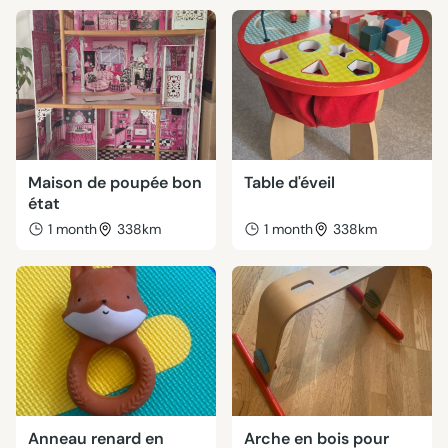
Maison de poupée bon
Table d'éveil
état
1 month
338km
1 month
338km
Anneau renard en
Arche en bois pour