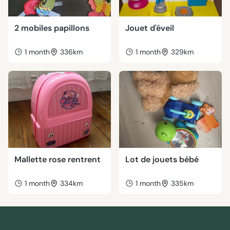
2 mobiles papillons
Jouet d'éveil
1 month
336km
1 month
329km
Mallette rose rentrent
Lot de jouets bébé
1 month
334km
1 month
335km