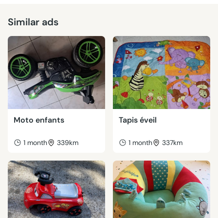
Similar ads
Moto enfants
Tapis éveil
1 month
339km
1 month
337km