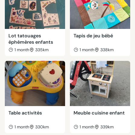
Lot tatouages
Tapis de jeu bébé
éphémères enfants
1 month
335km
1 month
338km
Table activités
Meuble cuisine enfant
1 month
330km
1 month
339km