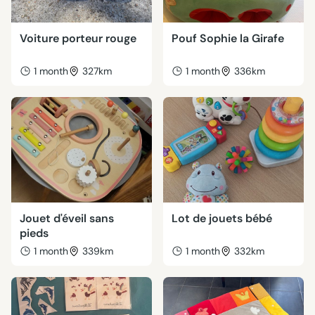
Voiture porteur rouge
Pouf Sophie la Girafe
1 month
327km
1 month
336km
Jouet d'éveil sans
Lot de jouets bébé
pieds
1 month
339km
1 month
332km