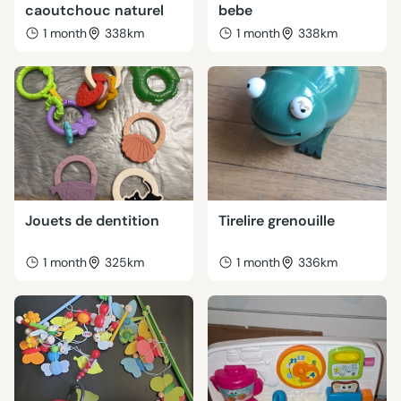
caoutchouc naturel
bebe
1 month
338km
1 month
338km
Jouets de dentition
Tirelire grenouille
1 month
325km
1 month
336km