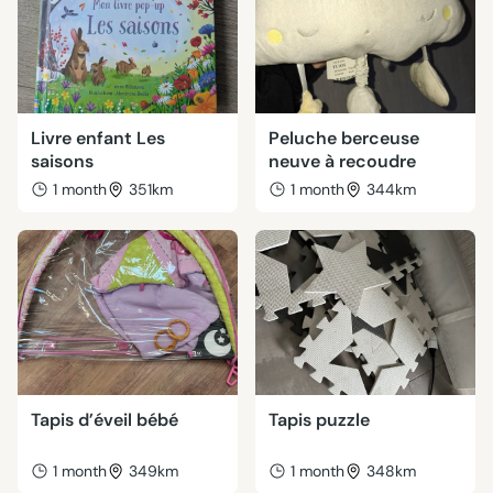
Livre enfant Les
Peluche berceuse
saisons
neuve à recoudre
1 month
351km
1 month
344km
Tapis d’éveil bébé
Tapis puzzle
1 month
349km
1 month
348km