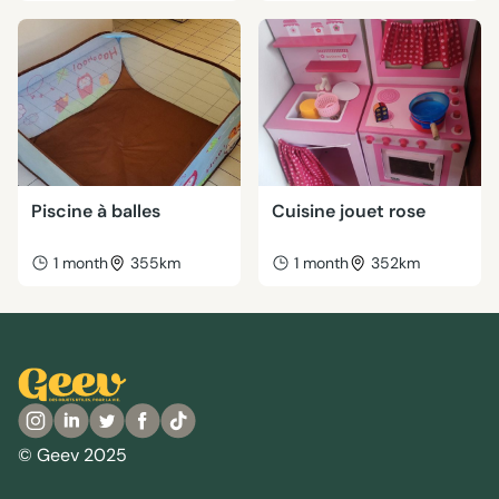
Piscine à balles
Cuisine jouet rose
1 month
355km
1 month
352km
© Geev 2025