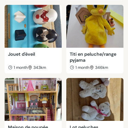
Jouet d'éveil
Titi en peluche/range
pyjama
1 month
343km
1 month
346km
Maison de poupée
Lot peluches