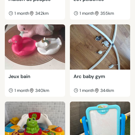
1 month
342km
1 month
355km
Jeux bain
Arc baby gym
1 month
340km
1 month
344km