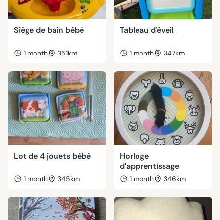
Siège de bain bébé
Tableau d'éveil
1 month
351km
1 month
347km
Lot de 4 jouets bébé
Horloge
d'apprentissage
1 month
345km
1 month
346km