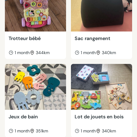
Trotteur bébé
Sac rangement
1 month
344km
1 month
340km
Jeux de bain
Lot de jouets en bois
1 month
351km
1 month
340km