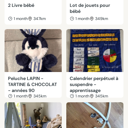
2 Livre bébé
Lot de jouets pour
bébé
1 month
347km
1 month
349km
Peluche LAPIN -
Calendrier perpétuel à
TARTINE & CHOCOLAT
suspendre -
- années 90
apprentissage
1 month
345km
1 month
345km