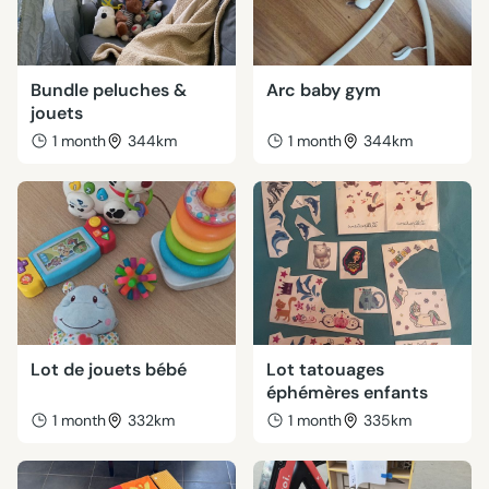
Bundle peluches &
Arc baby gym
jouets
1 month
344km
1 month
344km
Lot de jouets bébé
Lot tatouages
éphémères enfants
1 month
332km
1 month
335km