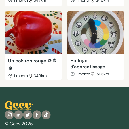
1 month
347km
1 month
345km
Horloge
Un poivron rouge 🫑🫑
d'apprentissage
🫑
1 month
346km
1 month
349km
© Geev 2025