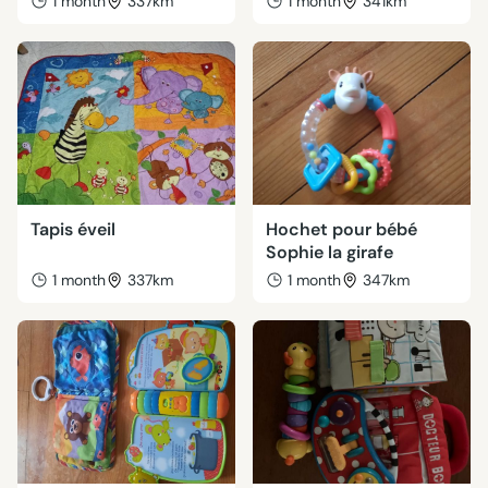
1 month
337km
1 month
341km
Tapis éveil
Hochet pour bébé
Sophie la girafe
1 month
337km
1 month
347km