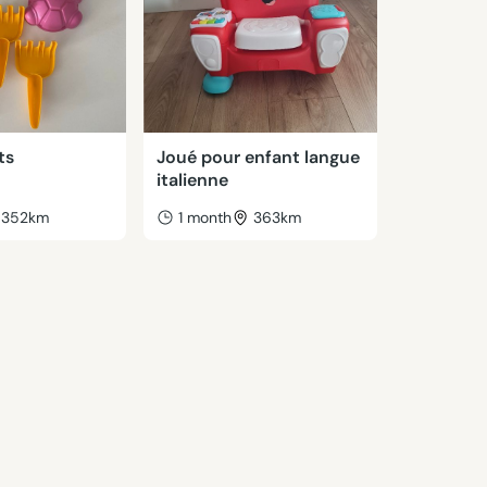
ts
Joué pour enfant langue
italienne
352km
1 month
363km