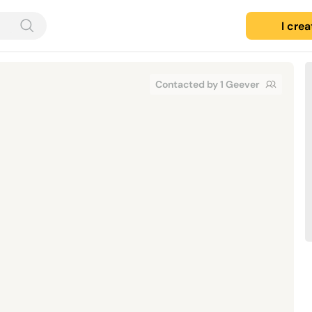
I cre
Contacted by 1 Geever