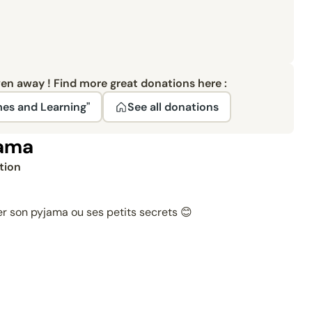
ven away ! Find more great donations here :
mes and Learning"
See all donations
jama
tion
er son pyjama ou ses petits secrets 😊