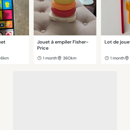
uet
Jouet à empiler Fisher-
Lot de joue
Price
66km
1 month
360km
1 month