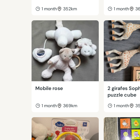
1 month
352km
1 month
3
Mobile rose
2 girafes Sop
puzzle cube
1 month
369km
1 month
3