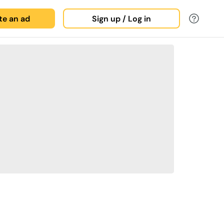
ate an ad
Sign up / Log in