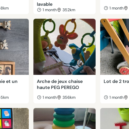
lavable
68km
1 month
1 month
352km
hie et un
Arche de jeux chaise
Lot de 2 tr
haute PEG PEREGO
55km
1 month
356km
1 month