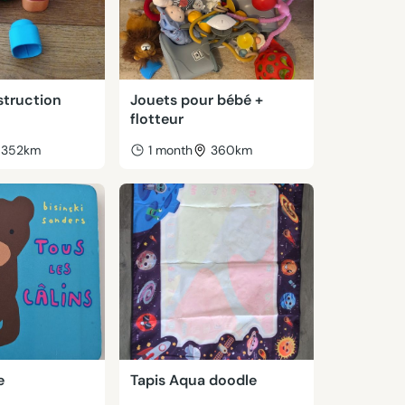
struction
Jouets pour bébé +
flotteur
352km
1 month
360km
e
Tapis Aqua doodle