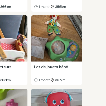
366km
1 month
355km
otteurs
Lot de jouets bébé
363km
1 month
367km