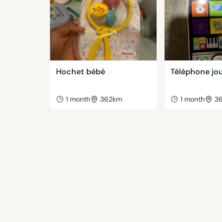
Hochet bébé
Téléphone jo
1 month
362km
1 month
3