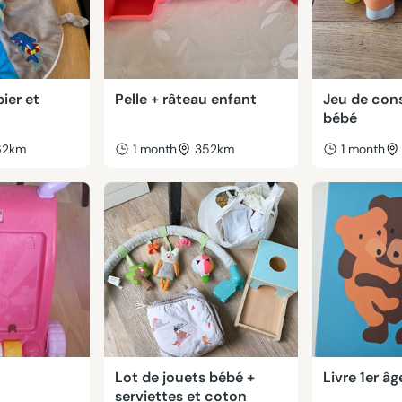
ier et
Pelle + râteau enfant
Jeu de con
bébé
62km
1 month
352km
1 month
Lot de jouets bébé +
Livre 1er âg
serviettes et coton