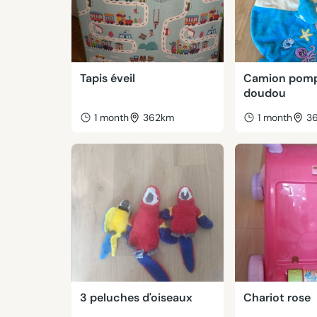
Tapis éveil
Camion pomp
doudou
1 month
362km
1 month
3
3 peluches d'oiseaux
Chariot rose