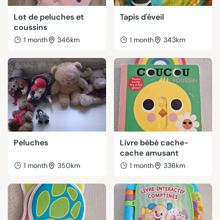
Lot de peluches et
Tapis d'éveil
coussins
1 month
346km
1 month
343km
Peluches
Livre bébé cache-
cache amusant
1 month
350km
1 month
336km