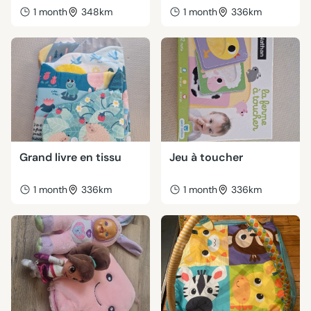
1 month
348km
1 month
336km
Grand livre en tissu
Jeu à toucher
1 month
336km
1 month
336km