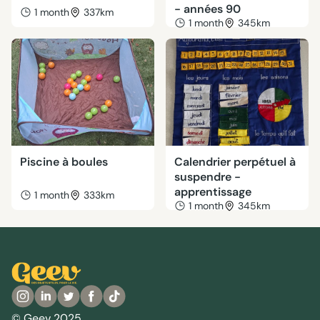
- années 90
1 month
337km
1 month
345km
Piscine à boules
Calendrier perpétuel à
suspendre -
apprentissage
1 month
333km
1 month
345km
© Geev 2025