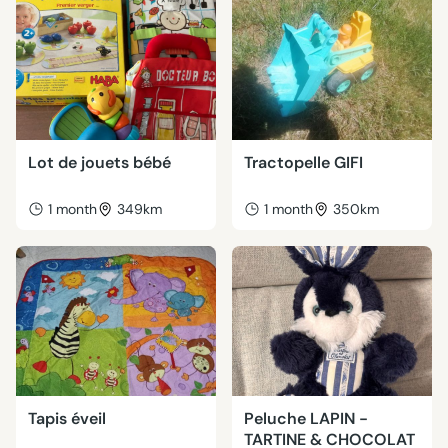
Lot de jouets bébé
Tractopelle GIFI
1 month
349km
1 month
350km
Tapis éveil
Peluche LAPIN -
TARTINE & CHOCOLAT