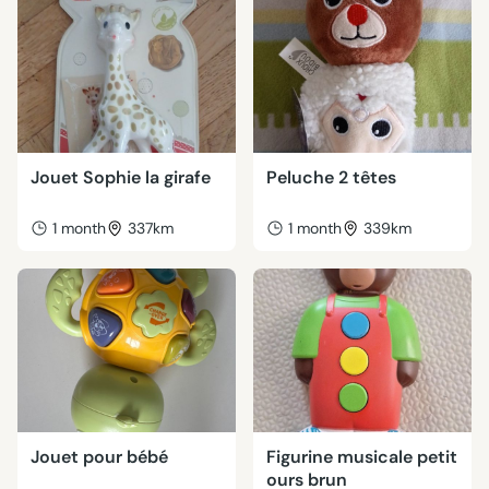
Jouet Sophie la girafe
Peluche 2 têtes
1 month
337km
1 month
339km
Jouet pour bébé
Figurine musicale petit
ours brun