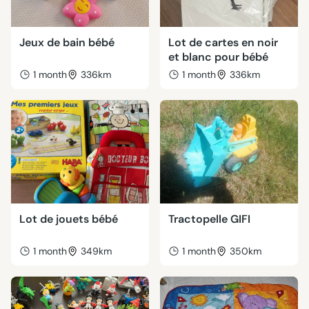
Jeux de bain bébé
Lot de cartes en noir
et blanc pour bébé
1 month
336km
1 month
336km
Lot de jouets bébé
Tractopelle GIFI
1 month
349km
1 month
350km