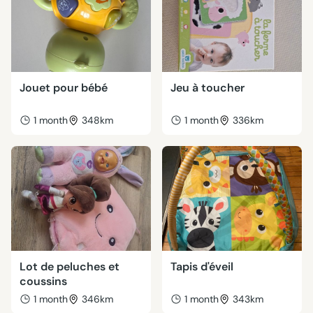
Jouet pour bébé
Jeu à toucher
1 month
348km
1 month
336km
Lot de peluches et
Tapis d'éveil
coussins
1 month
346km
1 month
343km