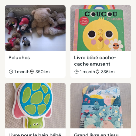
Peluches
Livre bébé cache-
cache amusant
1 month
350km
1 month
336km
Livre pour le bain bébé
Grand livre en tissu