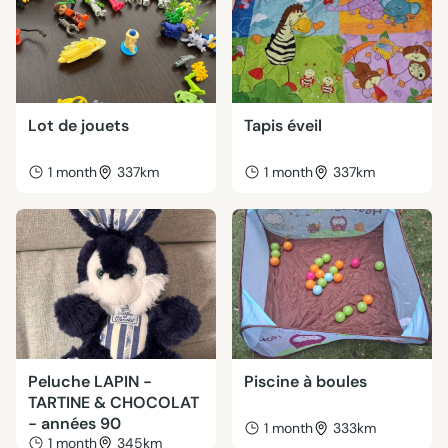
Lot de jouets
Tapis éveil
1 month
337km
1 month
337km
Peluche LAPIN -
Piscine à boules
TARTINE & CHOCOLAT
- années 90
1 month
333km
1 month
345km