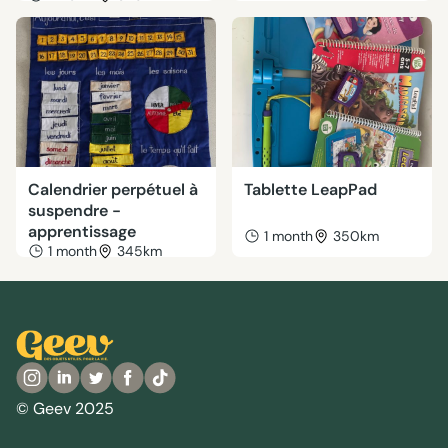
Calendrier perpétuel à
Tablette LeapPad
suspendre -
apprentissage
1 month
350km
1 month
345km
© Geev 2025