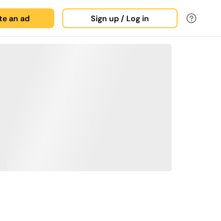
ate an ad
Sign up / Log in