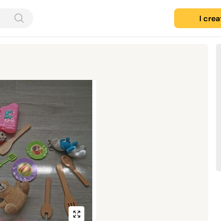
I cre