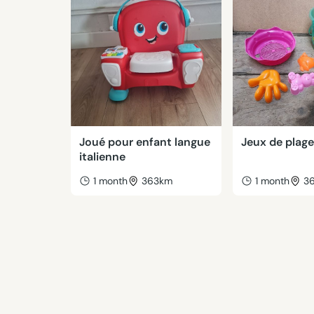
Joué pour enfant langue
Jeux de plag
italienne
1 month
363km
1 month
3