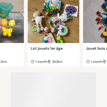
e
Lot jouets 1er âge
Jouet bois
62km
1 month
363km
1 month