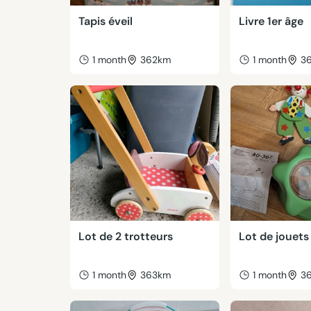
Tapis éveil
Livre 1er âge
1 month
362km
1 month
3
Lot de 2 trotteurs
Lot de jouets
1 month
363km
1 month
3