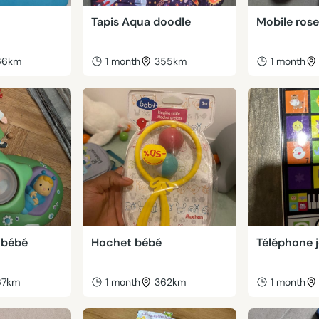
Tapis Aqua doodle
Mobile rose
66km
1 month
355km
1 month
 bébé
Hochet bébé
Téléphone 
67km
1 month
362km
1 month