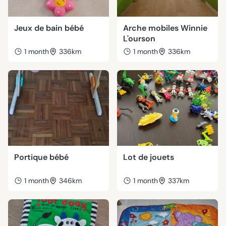
Jeux de bain bébé
Arche mobiles Winnie
L'ourson
1 month
336km
1 month
336km
Portique bébé
Lot de jouets
1 month
346km
1 month
337km