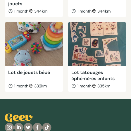
jouets
1 month
344km
1 month
344km
Lot de jouets bébé
Lot tatouages
éphémères enfants
1 month
332km
1 month
335km