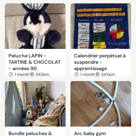
Peluche LAPIN -
Calendrier perpétuel à
TARTINE & CHOCOLAT
suspendre -
- années 90
apprentissage
1 month
345km
1 month
345km
Bundle peluches &
Arc baby gym