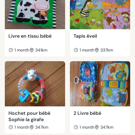
Livre en tissu bébé
Tapis éveil
1 month
341km
1 month
337km
Hochet pour bébé
2 Livre bébé
Sophie la girafe
1 month
347km
1 month
347km