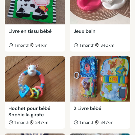
Livre en tissu bébé
Jeux bain
1 month
341km
1 month
340km
Hochet pour bébé
2 Livre bébé
Sophie la girafe
1 month
347km
1 month
347km