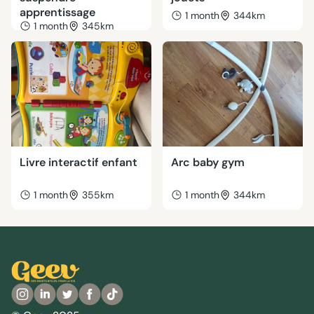
apprentissage
1 month
344km
1 month
345km
Livre interactif enfant
Arc baby gym
1 month
355km
1 month
344km