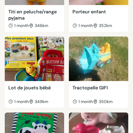
Titi en peluche/range
Porteur enfant
pyjama
1 month
346km
1 month
352km
Lot de jouets bébé
Tractopelle GIFI
1 month
349km
1 month
350km