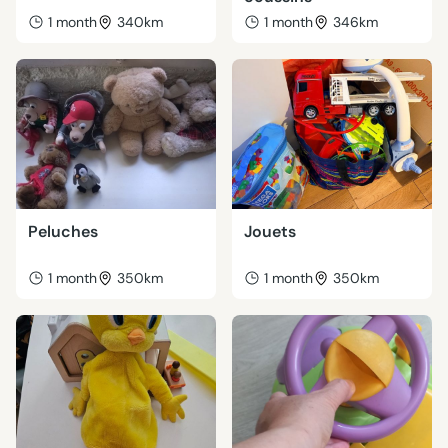
1 month
340km
1 month
346km
Peluches
Jouets
1 month
350km
1 month
350km