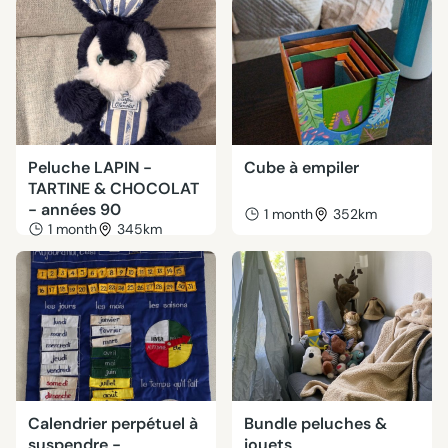
Peluche LAPIN -
Cube à empiler
TARTINE & CHOCOLAT
- années 90
1 month
352km
1 month
345km
Calendrier perpétuel à
Bundle peluches &
suspendre -
jouets