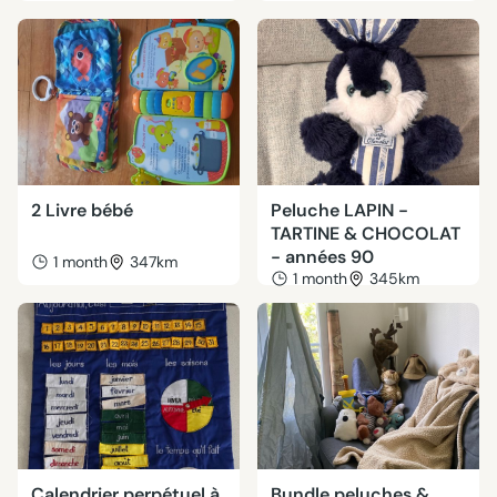
2 Livre bébé
Peluche LAPIN -
TARTINE & CHOCOLAT
- années 90
1 month
347km
1 month
345km
Calendrier perpétuel à
Bundle peluches &