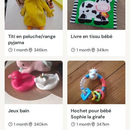
Titi en peluche/range
Livre en tissu bébé
pyjama
1 month
346km
1 month
341km
Jeux bain
Hochet pour bébé
Sophie la girafe
1 month
340km
1 month
347km