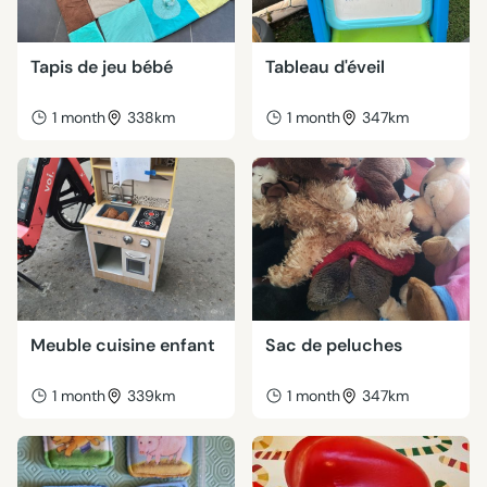
Tapis de jeu bébé
Tableau d'éveil
1 month
338km
1 month
347km
Meuble cuisine enfant
Sac de peluches
1 month
339km
1 month
347km