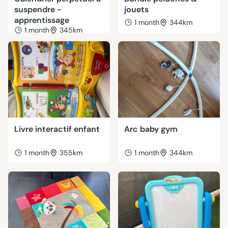
suspendre -
jouets
apprentissage
1 month
344km
1 month
345km
Livre interactif enfant
Arc baby gym
1 month
355km
1 month
344km