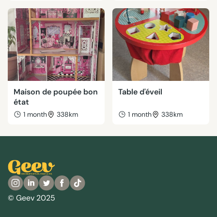
Maison de poupée bon
Table d'éveil
état
1 month
338km
1 month
338km
© Geev 2025