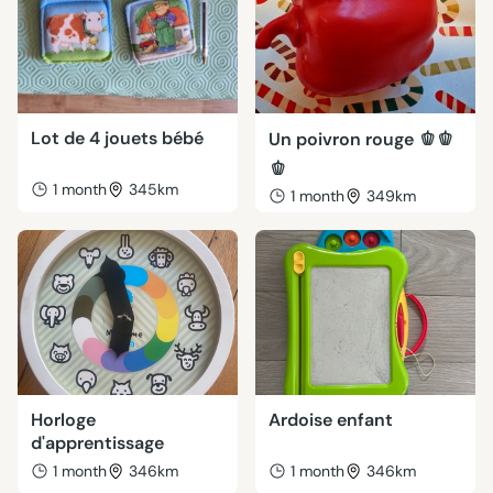
Lot de 4 jouets bébé
Un poivron rouge 🫑🫑
🫑
1 month
345km
1 month
349km
Horloge
Ardoise enfant
d'apprentissage
1 month
346km
1 month
346km