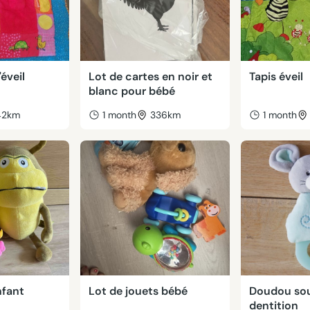
éveil
Lot de cartes en noir et
Tapis éveil
blanc pour bébé
42km
1 month
336km
1 month
nfant
Lot de jouets bébé
Doudou sou
dentition