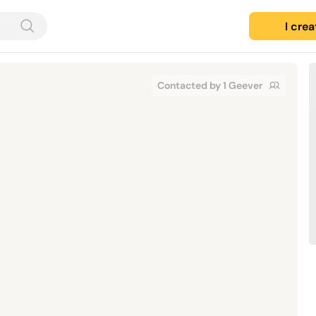
I cre
Contacted by 1 Geever