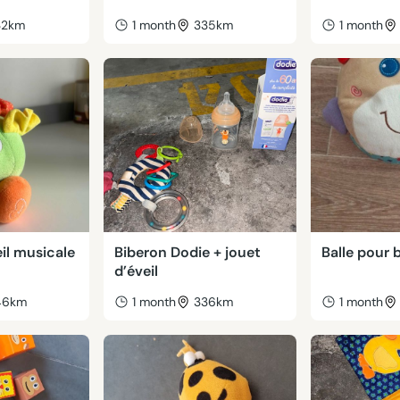
32km
1 month
335km
1 month
il musicale
Biberon Dodie + jouet
Balle pour 
d’éveil
46km
1 month
336km
1 month