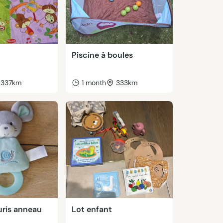
Piscine à boules
337km
1 month
333km
ris anneau
Lot enfant