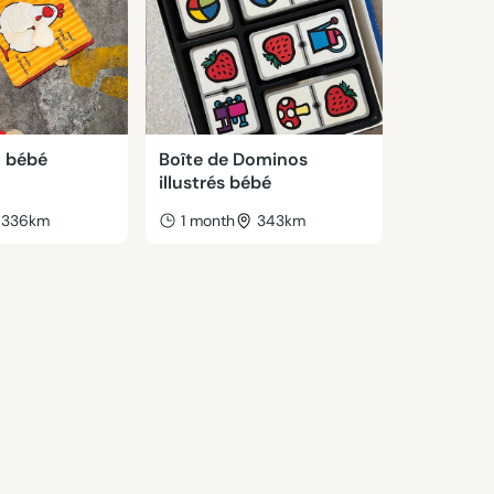
l bébé
Boîte de Dominos
illustrés bébé
336km
1 month
343km