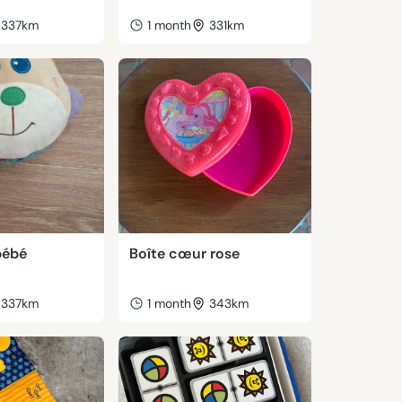
337km
1 month
331km
bébé
Boîte cœur rose
337km
1 month
343km