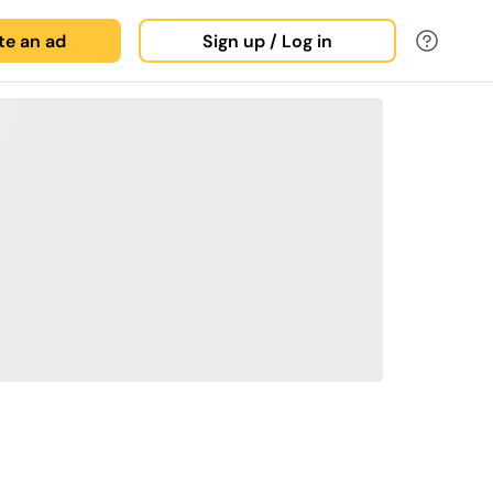
ate an ad
Sign up / Log in