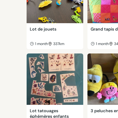
Lot de jouets
Grand tapis d'
1 month
337km
1 month
3
Lot tatouages
3 peluches e
éphémères enfants