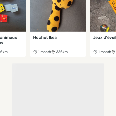
 animaux
Hochet Ikea
Jeux d’évei
ux
36km
1 month
336km
1 month