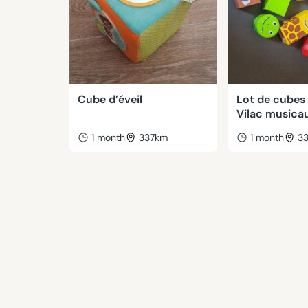
Cube d’éveil
Lot de cubes
Vilac musica
1 month
337km
1 month
3