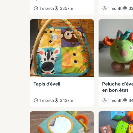
1 month
335km
1 month
3
Tapis d'éveil
Peluche d’éve
en bon état
1 month
343km
1 month
3