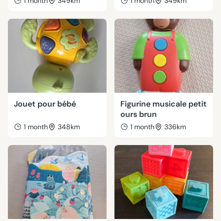
1 month
349km
1 month
349km
Jouet pour bébé
Figurine musicale petit
ours brun
1 month
348km
1 month
336km