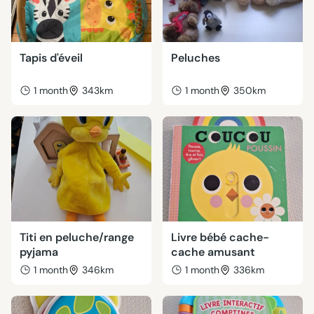
Tapis d'éveil
Peluches
1 month
343km
1 month
350km
Titi en peluche/range
Livre bébé cache-
pyjama
cache amusant
1 month
346km
1 month
336km