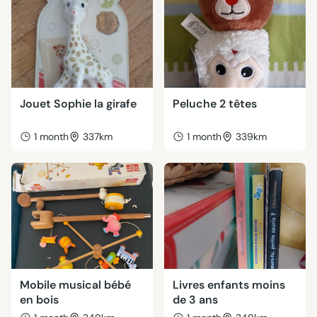
Jouet Sophie la girafe
Peluche 2 têtes
1 month
337km
1 month
339km
Mobile musical bébé
Livres enfants moins
en bois
de 3 ans