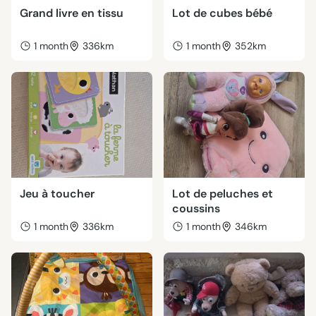
Grand livre en tissu
Lot de cubes bébé
1 month
336km
1 month
352km
Jeu à toucher
Lot de peluches et
coussins
1 month
336km
1 month
346km