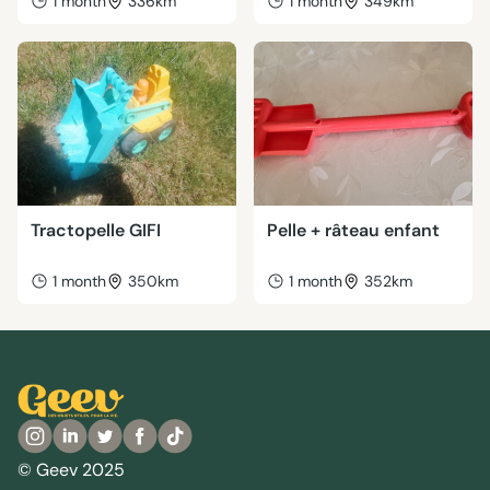
1 month
336km
1 month
349km
Tractopelle GIFI
Pelle + râteau enfant
1 month
350km
1 month
352km
© Geev 2025