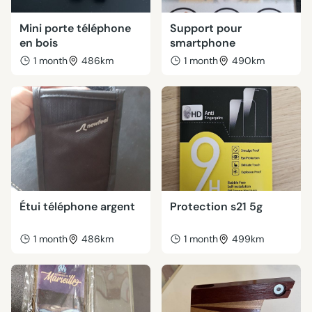
Mini porte téléphone
Support pour
en bois
smartphone
1 month
486km
1 month
490km
Étui téléphone argent
Protection s21 5g
1 month
486km
1 month
499km