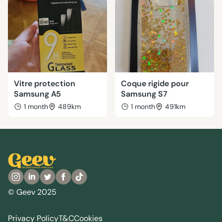
Vitre protection
Coque rigide pour
Samsung A5
Samsung S7
1 month
489km
1 month
491km
© Geev 2025
Privacy Policy
T&C
Cookies