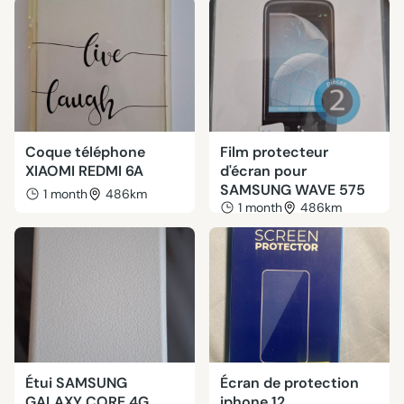
Coque téléphone
Film protecteur
XIAOMI REDMI 6A
d'écran pour
SAMSUNG WAVE 575
1 month
486km
1 month
486km
Étui SAMSUNG
Écran de protection
GALAXY CORE 4G
iphone 12