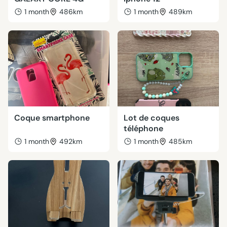
1 month
486km
1 month
489km
Coque smartphone
Lot de coques
téléphone
1 month
492km
1 month
485km