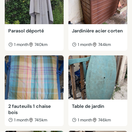
Parasol déporté
Jardinière acier corten
1 month
740km
1 month
744km
2 fauteuils 1 chaise
Table de jardin
bois
1 month
745km
1 month
746km