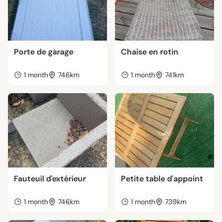
Porte de garage
Chaise en rotin
1 month
746km
1 month
741km
Fauteuil d'extérieur
Petite table d'appoint
1 month
746km
1 month
739km