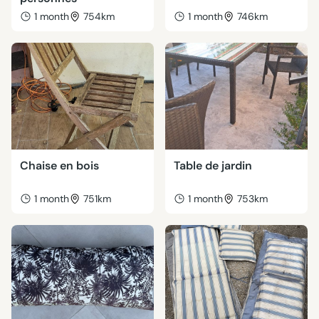
1 month
754km
1 month
746km
Chaise en bois
Table de jardin
1 month
751km
1 month
753km