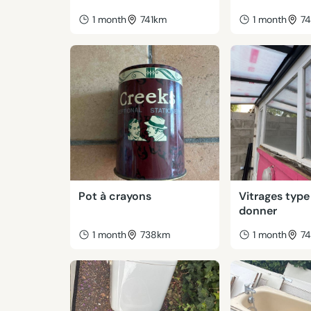
1 month
741km
1 month
7
Pot à crayons
Vitrages type
donner
1 month
738km
1 month
7