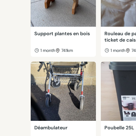
Support plantes en bois
Rouleau de p
ticket de cai
1 month
741km
1 month
7
Déambulateur
Poubelle 25L