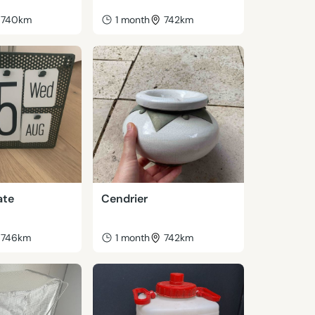
740km
1 month
742km
ate
Cendrier
746km
1 month
742km