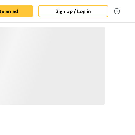
ate an ad
Sign up / Log in