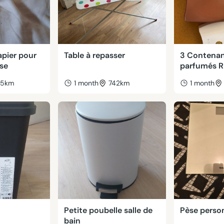
apier pour
Table à repasser
3 Contenan
sse
parfumés 
45km
1 month
742km
1 month
Petite poubelle salle de
Pèse perso
bain