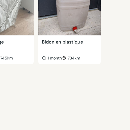
ge
Bidon en plastique
745km
1 month
734km