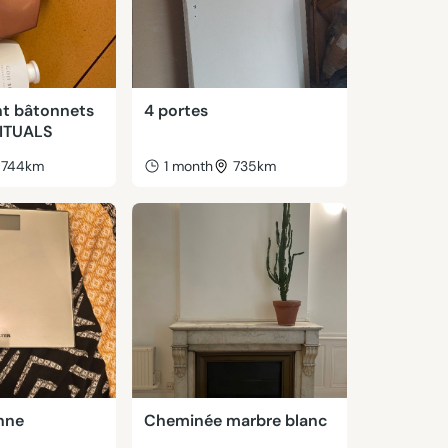
t bâtonnets
4 portes
RITUALS
744km
1 month
735km
nne
Cheminée marbre blanc