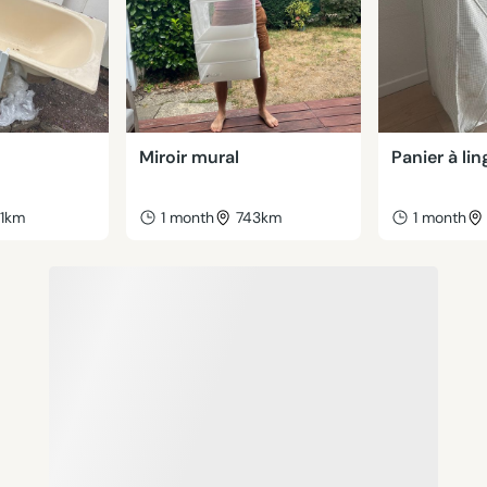
Miroir mural
Panier à lin
41km
1 month
743km
1 month