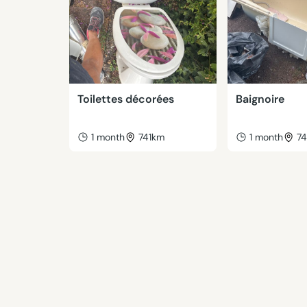
Toilettes décorées
Baignoire
1 month
741km
1 month
7