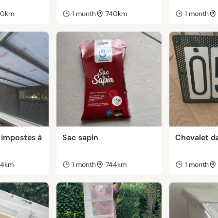
40km
1 month
740km
1 month
 impostes à
Sac sapin
Chevalet d
44km
1 month
744km
1 month