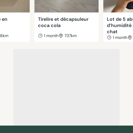
e en
Tirelire et décapsuleur
Lot de 5 a
coca cola
d’humidité
chat
38km
1 month
737km
1 month