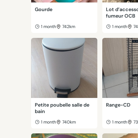
Gourde
Lot d’accesso
fumeur OCB
1 month
742km
1 month
7
Petite poubelle salle de
Range-CD
bain
1 month
740km
1 month
7