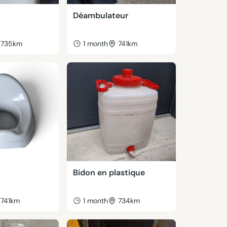
Déambulateur
735km
1 month
741km
Bidon en plastique
741km
1 month
734km