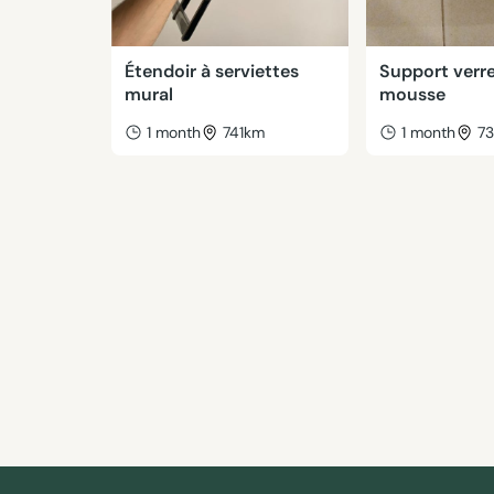
Étendoir à serviettes
Support verr
mural
mousse
1 month
741km
1 month
7