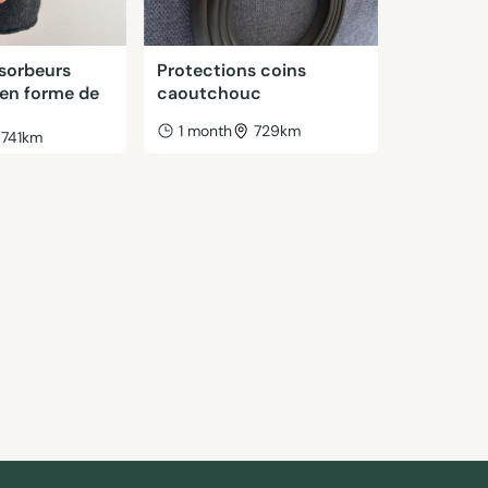
bsorbeurs
Protections coins
 en forme de
caoutchouc
1 month
729km
741km