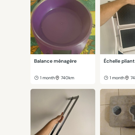
Balance ménagère
Échelle plian
1 month
740km
1 month
7