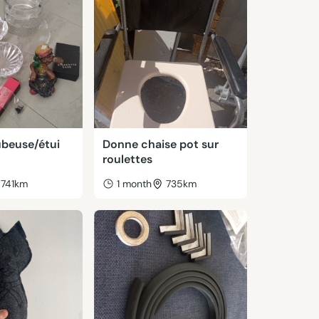
ubeuse/étui
Donne chaise pot sur
roulettes
741km
1 month
735km