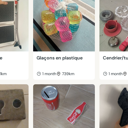
te
Glaçons en plastique
Cendrier/t
41km
1 month
739km
1 month