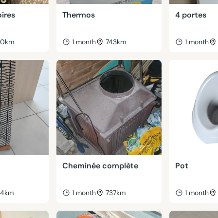
ires
Thermos
4 portes
40km
1 month
743km
1 month
Cheminée complète
Pot
34km
1 month
737km
1 month