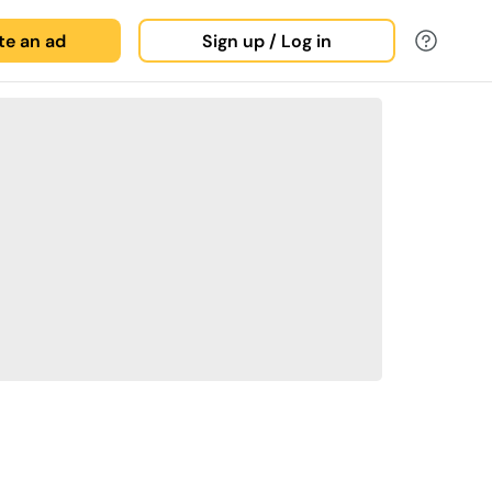
ate an ad
Sign up / Log in