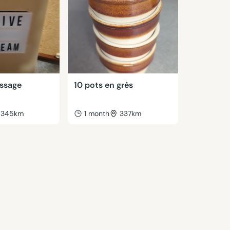
ssage
10 pots en grès
345km
1 month
337km