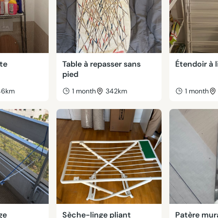
tte
Table à repasser sans
Étendoir à 
pied
46km
1 month
342km
1 month
ge
Sèche-linge pliant
Patère mur