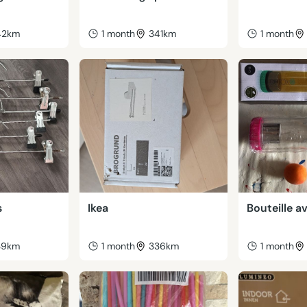
42km
1 month
341km
1 month
s
Ikea
Bouteille a
39km
1 month
336km
1 month