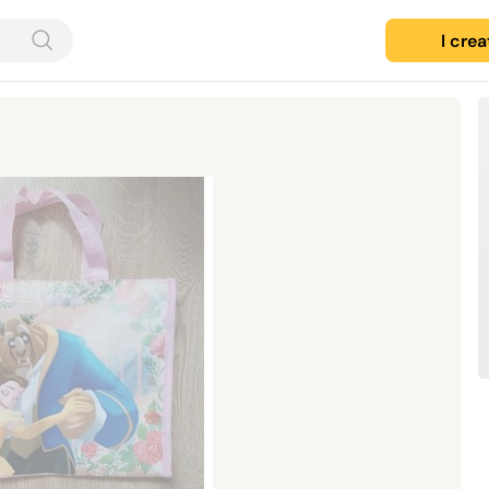
I cre