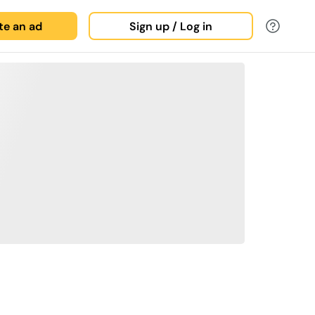
ate an ad
Sign up / Log in