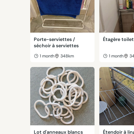
Porte-serviettes /
Étagère toile
séchoir à serviettes
1 month
348km
1 month
3
Lot d'anneaux blancs
Étendoir à lin