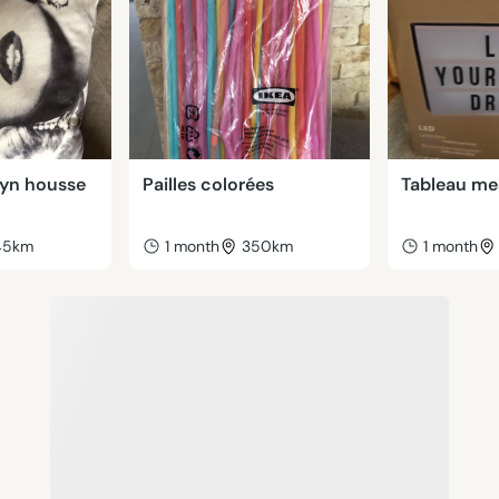
lyn housse
Pailles colorées
Tableau me
45km
1 month
350km
1 month