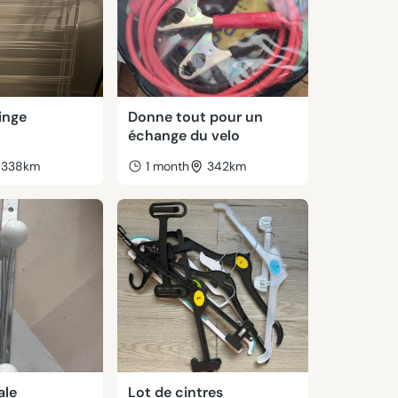
linge
Donne tout pour un
échange du velo
338km
1 month
342km
ale
Lot de cintres