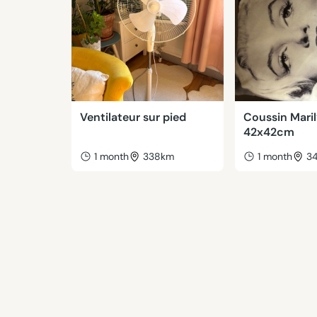
Ventilateur sur pied
Coussin Mari
42x42cm
1 month
338km
1 month
3