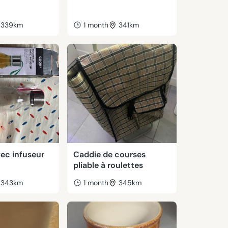
339km
1 month
341km
vec infuseur
Caddie de courses
pliable à roulettes
343km
1 month
345km