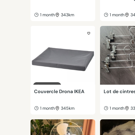
1 month
343km
1 month
3
Couvercle Drona IKEA
Lot de cintre
1 month
345km
1 month
3