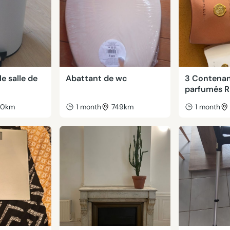
e salle de
Abattant de wc
3 Contenan
parfumés 
40km
1 month
749km
1 month