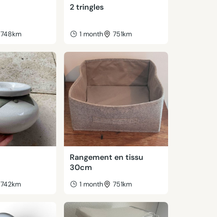
2 tringles
748km
1 month
751km
Rangement en tissu
30cm
742km
1 month
751km