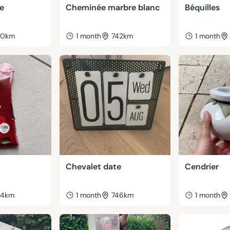
e
Cheminée marbre blanc
Béquilles
40km
1 month
742km
1 month
Chevalet date
Cendrier
44km
1 month
746km
1 month