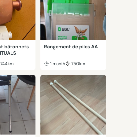
t bâtonnets
Rangement de piles AA
RITUALS
744km
1 month
750km