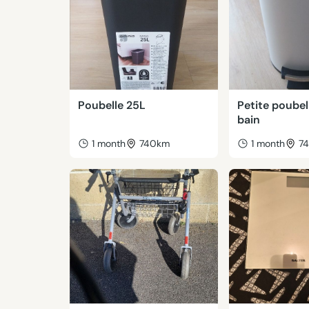
Poubelle 25L
Petite poubell
bain
1 month
740km
1 month
7