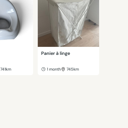
Panier à linge
741km
1 month
745km