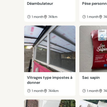
Déambulateur
Pèse personn
1 month
741km
1 month
7
Vitrages type impostes à
Sac sapin
donner
1 month
744km
1 month
7