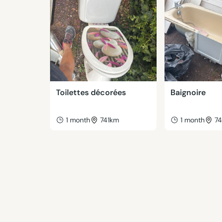
Toilettes décorées
Baignoire
1 month
741km
1 month
7