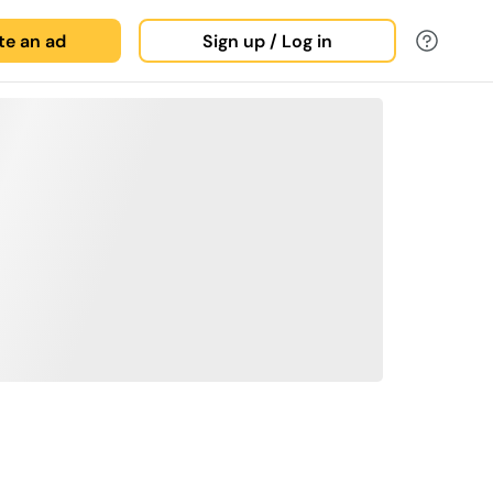
ate an ad
Sign up / Log in