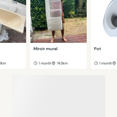
Miroir mural
Pot
41km
1 month
743km
1 month