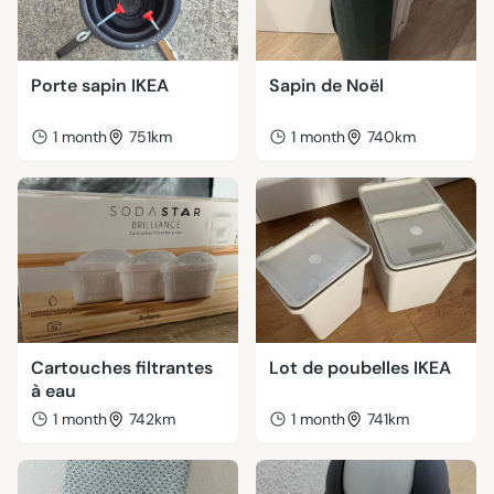
Porte sapin IKEA
Sapin de Noël
1 month
751km
1 month
740km
Cartouches filtrantes
Lot de poubelles IKEA
à eau
1 month
742km
1 month
741km