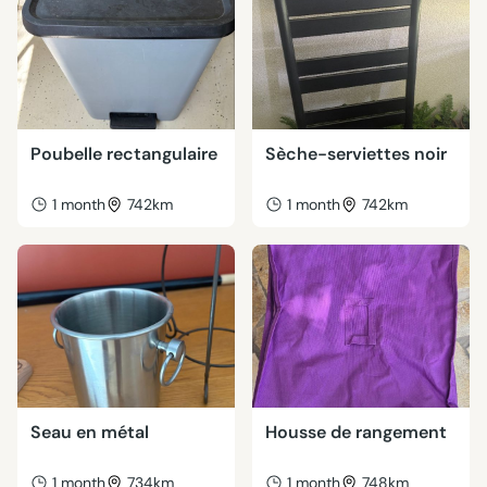
Poubelle rectangulaire
Sèche-serviettes noir
1 month
742km
1 month
742km
Seau en métal
Housse de rangement
1 month
734km
1 month
748km