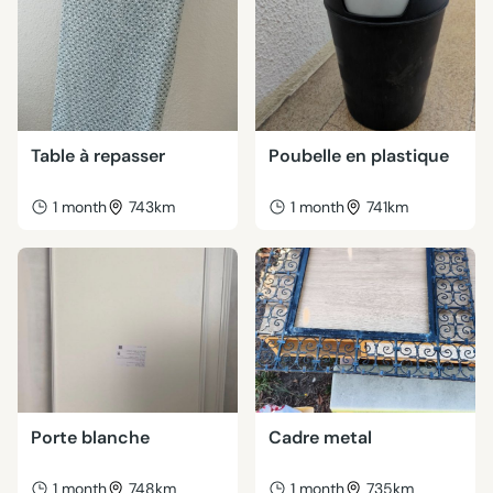
Table à repasser
Poubelle en plastique
1 month
743km
1 month
741km
Porte blanche
Cadre metal
1 month
748km
1 month
735km