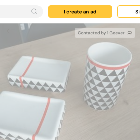
I create an ad
Si
Contacted by 1 Geever