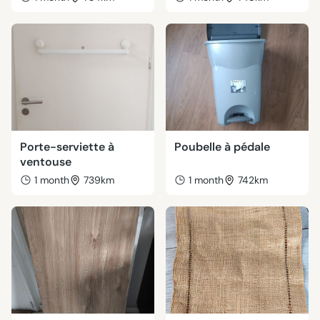
Porte-serviette à
Poubelle à pédale
ventouse
1 month
739km
1 month
742km