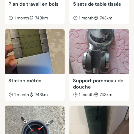
Plan de travail en bois
5 sets de table tissés
1 month
748km
1 month
743km
Station météo
Support pommeau de
douche
1 month
743km
1 month
743km