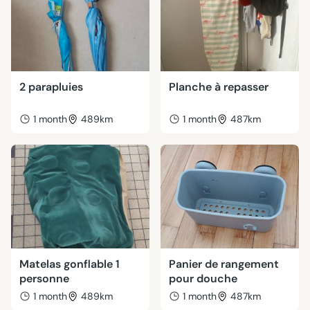
2 parapluies
Planche à repasser
1 month
489km
1 month
487km
Matelas gonflable 1
Panier de rangement
personne
pour douche
1 month
489km
1 month
487km