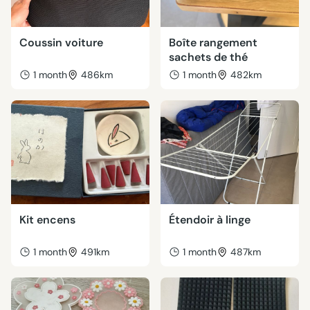
Coussin voiture
Boîte rangement
sachets de thé
1 month
486km
1 month
482km
Kit encens
Étendoir à linge
1 month
491km
1 month
487km