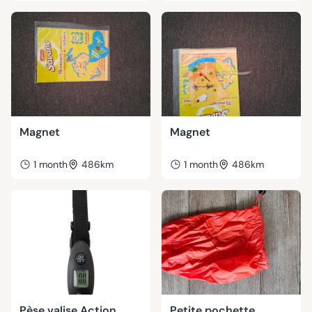
Magnet
Magnet
1 month
486km
1 month
486km
Pèse valise Action
Petite pochette