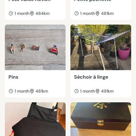
1 month
484km
1 month
481km
Pins
Séchoir à linge
1 month
481km
1 month
491km