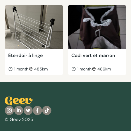
Étendoir à linge
Cadi vert et marron
1 month
485km
1 month
486km
© Geev 2025