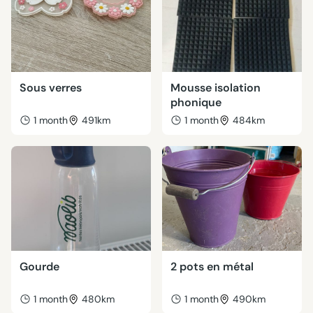
Sous verres
Mousse isolation
phonique
1 month
491km
1 month
484km
Gourde
2 pots en métal
1 month
480km
1 month
490km