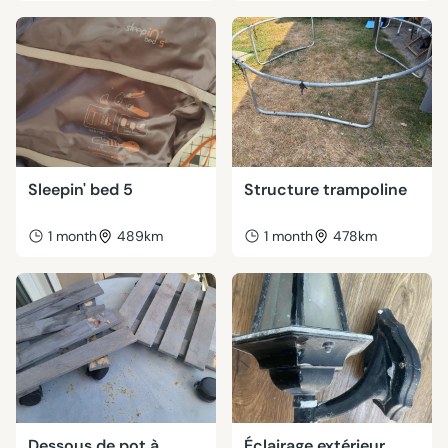
Sleepin' bed 5
Structure trampoline
1 month
489km
1 month
478km
Dessous de pot à
Éclairage extérieur