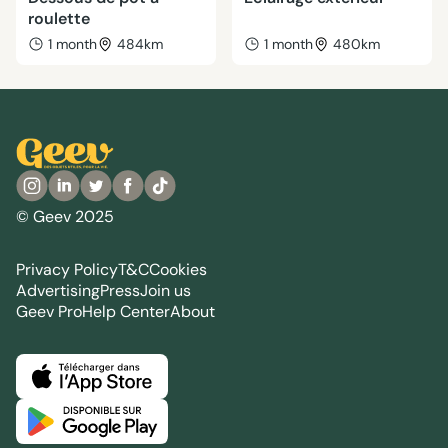
roulette
1 month
484km
1 month
480km
© Geev 2025
Privacy Policy
T&C
Cookies
Advertising
Press
Join us
Geev Pro
Help Center
About