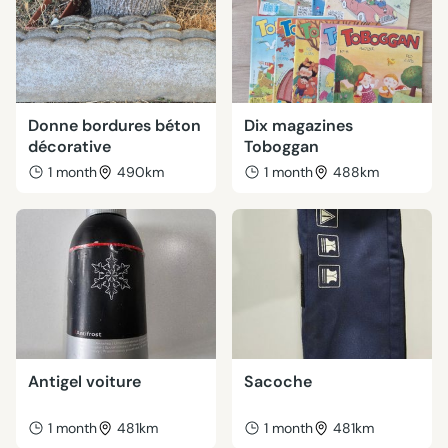
Donne bordures béton
Dix magazines
décorative
Toboggan
1 month
490km
1 month
488km
Antigel voiture
Sacoche
1 month
481km
1 month
481km