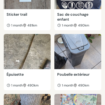
Sticker trail
Sac de couchage
enfant
1 month
481km
1 month
490km
Épuisette
Poubelle extérieur
1 month
490km
1 month
490km