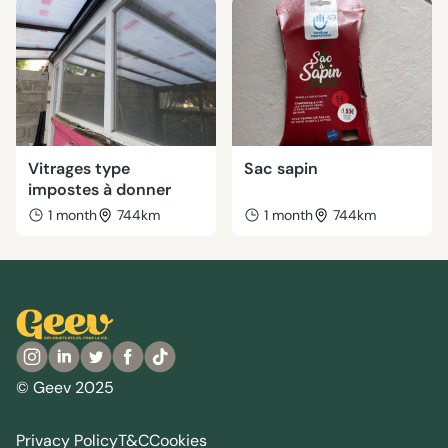
Vitrages type
Sac sapin
impostes à donner
1 month
744km
1 month
744km
© Geev 2025
Privacy Policy
T&C
Cookies