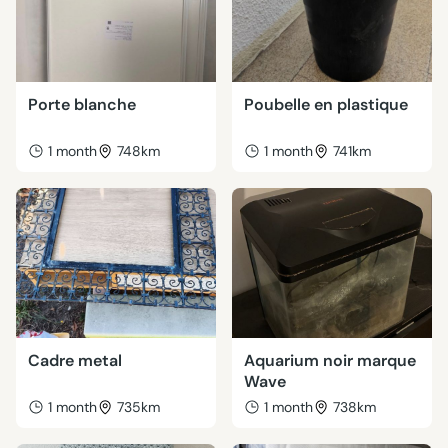
Porte blanche
Poubelle en plastique
1 month
748km
1 month
741km
Cadre metal
Aquarium noir marque
Wave
1 month
735km
1 month
738km