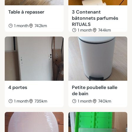
Table à repasser
3 Contenant
bâtonnets parfumés
RITUALS
1 month
742km
1 month
744km
4 portes
Petite poubelle salle
de bain
1 month
735km
1 month
740km