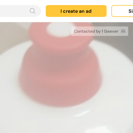
I create an ad
Si
Contacted by 1 Geever