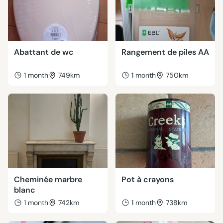
Abattant de wc
Rangement de piles AA
1 month
749km
1 month
750km
Cheminée marbre
Pot à crayons
blanc
1 month
742km
1 month
738km