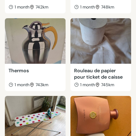
1 month
742km
1 month
748km
Thermos
Rouleau de papier
pour ticket de caisse
1 month
743km
1 month
745km