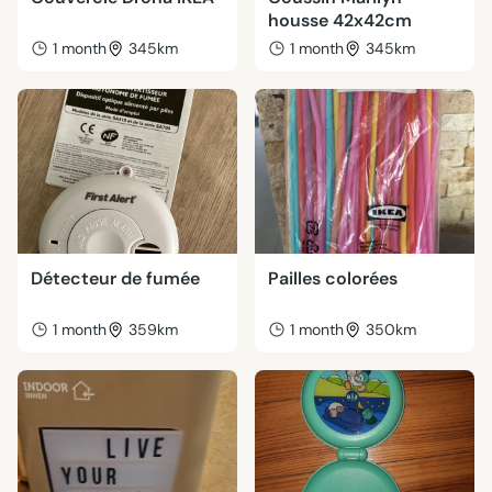
housse 42x42cm
1 month
345km
1 month
345km
Détecteur de fumée
Pailles colorées
1 month
359km
1 month
350km