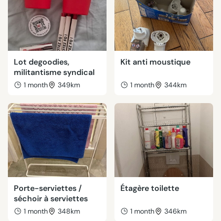
Lot degoodies,
Kit anti moustique
militantisme syndical
1 month
349km
1 month
344km
Porte-serviettes /
Étagère toilette
séchoir à serviettes
1 month
348km
1 month
346km