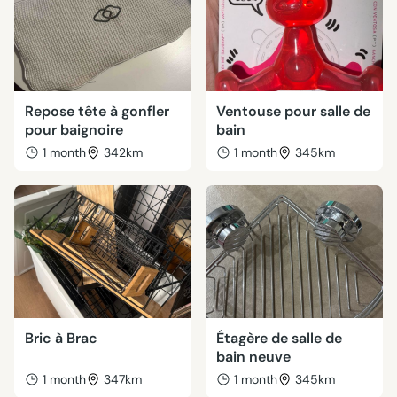
Repose tête à gonfler
Ventouse pour salle de
pour baignoire
bain
1 month
342km
1 month
345km
Bric à Brac
Étagère de salle de
bain neuve
1 month
347km
1 month
345km