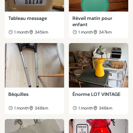
Tableau message
Réveil matin pour
enfant
1 month
345km
1 month
347km
Béquilles
Énorme LOT VINTAGE
1 month
348km
1 month
346km