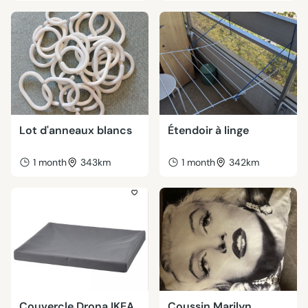
Lot d'anneaux blancs
Étendoir à linge
1 month
343km
1 month
342km
Couvercle Drona IKEA
Coussin Marilyn