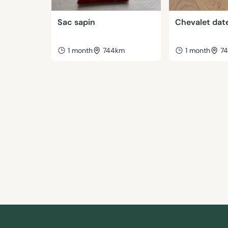
Sac sapin
Chevalet dat
1 month
744km
1 month
7