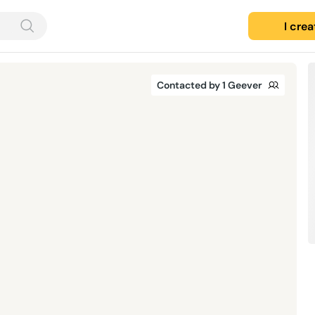
I cre
Contacted by 1 Geever