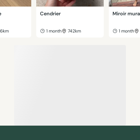
e
Cendrier
Miroir mura
46km
1 month
742km
1 month