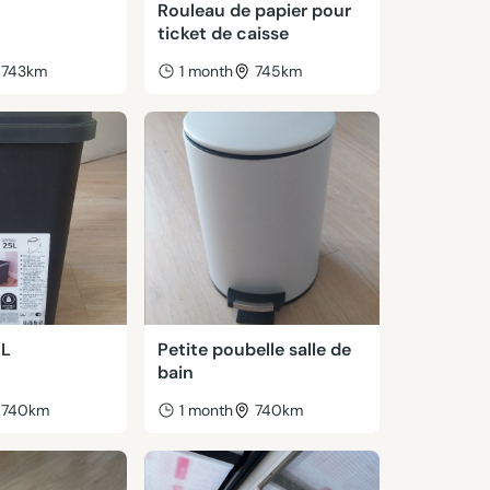
Rouleau de papier pour
ticket de caisse
743km
1 month
745km
5L
Petite poubelle salle de
bain
740km
1 month
740km