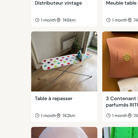
Distributeur vintage
Meuble table 
1 month
748km
1 month
7
Table à repasser
3 Contenant
parfumés RI
1 month
742km
1 month
7