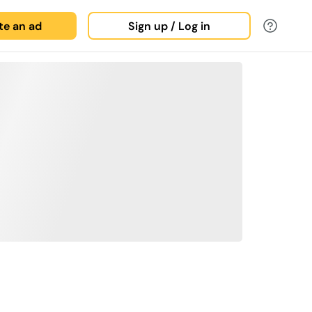
ate an ad
Sign up / Log in