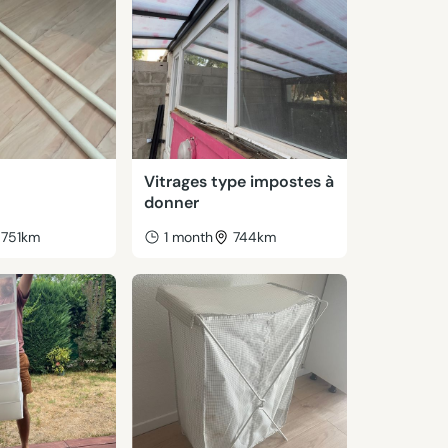
Vitrages type impostes à
donner
751km
1 month
744km