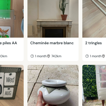
 piles AA
Cheminée marbre blanc
2 tringles
50km
1 month
742km
1 month