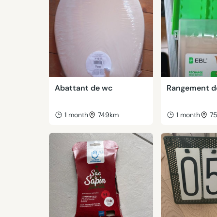
Abattant de wc
Rangement de
1 month
749km
1 month
7