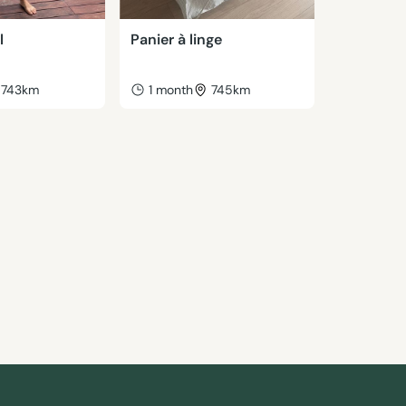
l
Panier à linge
743km
1 month
745km