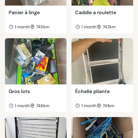
Panier à linge
Caddie a roulette
1 month
745km
1 month
742km
Gros lots
Échelle pliante
1 month
746km
1 month
741km