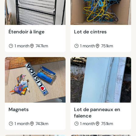
Étendoir à linge
Lot de cintres
1 month
747km
1 month
751km
Magnets
Lot de panneaux en
faïence
1 month
743km
1 month
751km