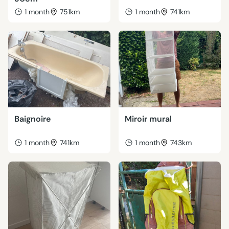
1 month
751km
1 month
741km
Baignoire
Miroir mural
1 month
741km
1 month
743km