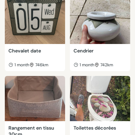
Chevalet date
Cendrier
1 month
746km
1 month
742km
Rangement en tissu
Toilettes décorées
30cm