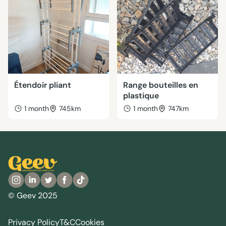
Étendoir pliant
Range bouteilles en
plastique
1 month
745km
1 month
747km
© Geev 2025
Privacy Policy
T&C
Cookies