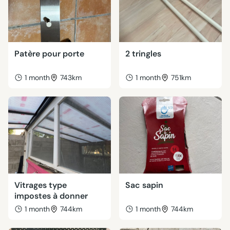
Patère pour porte
2 tringles
1 month
743km
1 month
751km
Vitrages type
Sac sapin
impostes à donner
1 month
744km
1 month
744km