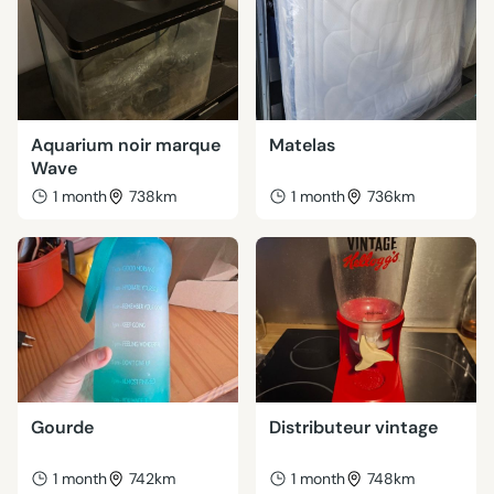
Aquarium noir marque
Matelas
Wave
1 month
738km
1 month
736km
Gourde
Distributeur vintage
1 month
742km
1 month
748km