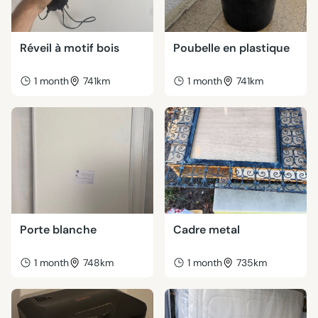
Réveil à motif bois
Poubelle en plastique
1 month
741km
1 month
741km
Porte blanche
Cadre metal
1 month
748km
1 month
735km