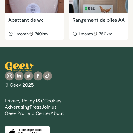
Abattant de wc
Rangement de piles AA
1 month
749km
1 month
750km
© Geev 2025
Privacy Policy
T&C
Cookies
Advertising
Press
Join us
Geev Pro
Help Center
About