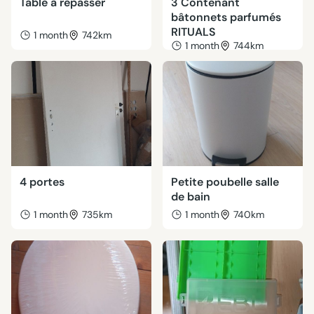
Table à repasser
3 Contenant
bâtonnets parfumés
RITUALS
1 month
742km
1 month
744km
4 portes
Petite poubelle salle
de bain
1 month
735km
1 month
740km