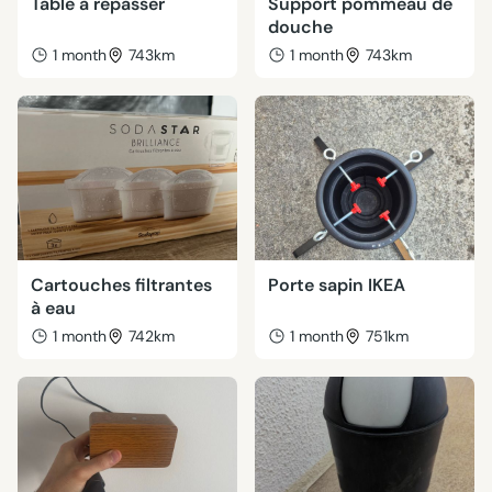
Table à repasser
Support pommeau de
douche
1 month
743km
1 month
743km
Cartouches filtrantes
Porte sapin IKEA
à eau
1 month
742km
1 month
751km