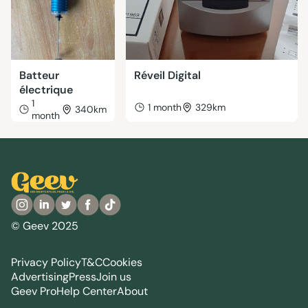
Batteur
Réveil Digital
électrique
1
1 month
329km
340km
month
© Geev 2025
Privacy Policy
T&C
Cookies
Advertising
Press
Join us
Geev Pro
Help Center
About