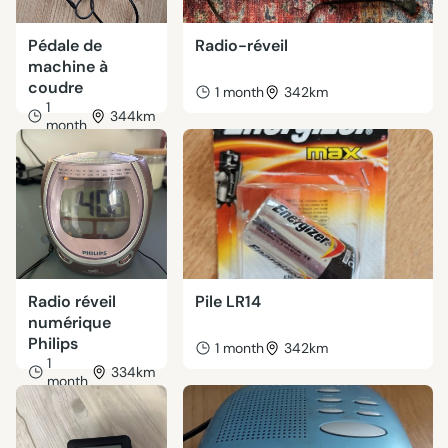
Pédale de
Radio-réveil
machine à
coudre
1 month
342km
1
344km
month
Radio réveil
Pile LR14
numérique
Philips
1 month
342km
1
334km
month