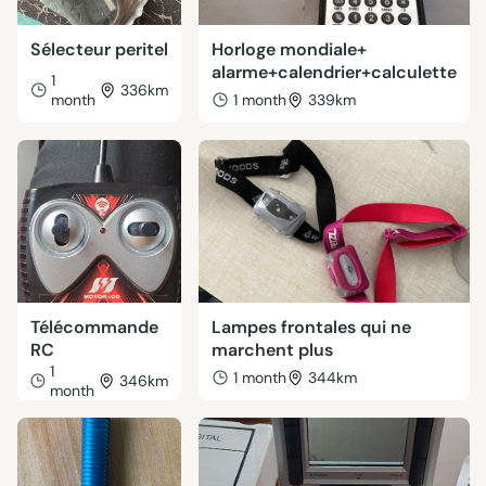
Sélecteur peritel
Horloge mondiale+
alarme+calendrier+calculette
1
336km
month
1 month
339km
Télécommande
Lampes frontales qui ne
RC
marchent plus
1
1 month
344km
346km
month