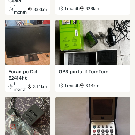
Casio
1
1 month
329km
338km
month
Ecran pc Dell
GPS portatif TomTom
E2414ht
1
1 month
344km
344km
month