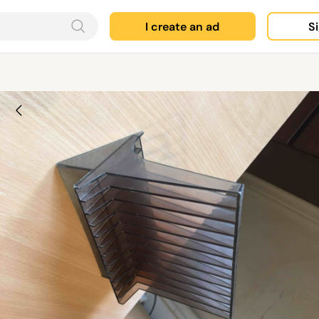
I create an ad
Si