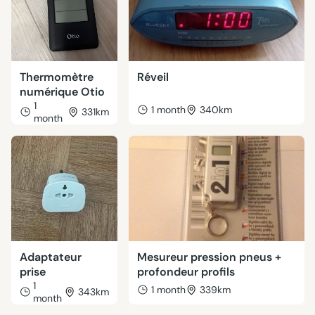
Thermomètre
Réveil
numérique Otio
1
1 month
340km
331km
month
Adaptateur
Mesureur pression pneus +
prise
profondeur profils
1
1 month
339km
343km
month