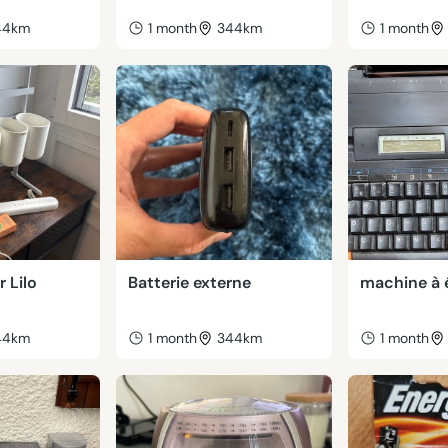
44km
1 month
344km
1 month
r Lilo
Batterie externe
machine à 
44km
1 month
344km
1 month