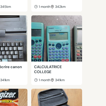
345km
1 month
342km
écrire canon
CALCULATRICE
COLLEGE
341km
1 month
341km