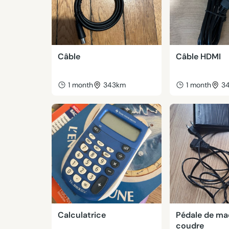
Câble
Câble HDMI
1 month
343km
1 month
3
Calculatrice
Pédale de ma
coudre