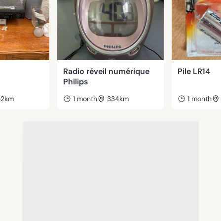
Radio réveil numérique
Pile LR14
Philips
32km
1 month
334km
1 month