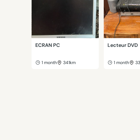
ECRAN PC
Lecteur DVD
1 month
341km
1 month
3