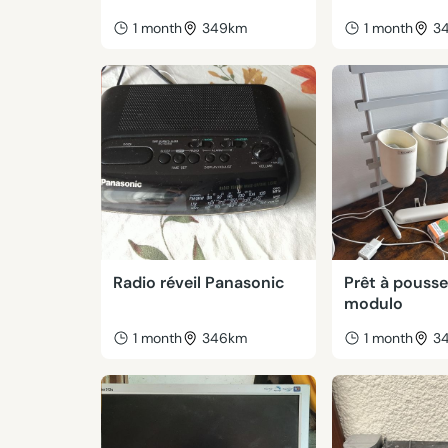
1 month
349km
1 month
3
Radio réveil Panasonic
Prêt à pousse
modulo
1 month
346km
1 month
3