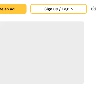
ate an ad
Sign up / Log in