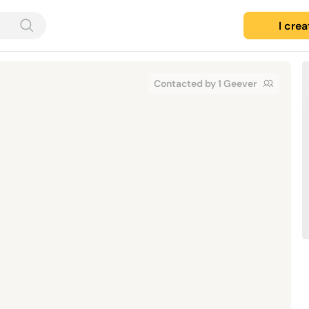
I cre
Contacted by 1 Geever