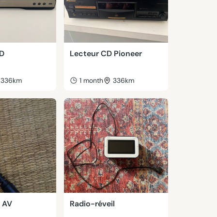
VD
Lecteur CD Pioneer
336km
1 month
336km
 AV
Radio-réveil