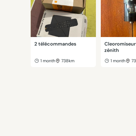
2 télécommandes
Cleoromiseur
zénith
1 month
738km
1 month
7