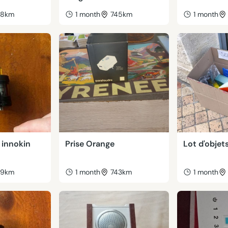
38km
1 month
745km
1 month
 innokin
Prise Orange
Lot d'objet
39km
1 month
743km
1 month