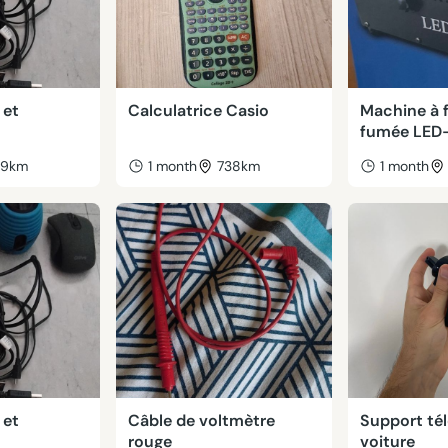
 et
Calculatrice Casio
Machine à f
fumée LED
39km
1 month
738km
1 month
 et
Câble de voltmètre
Support té
rouge
voiture