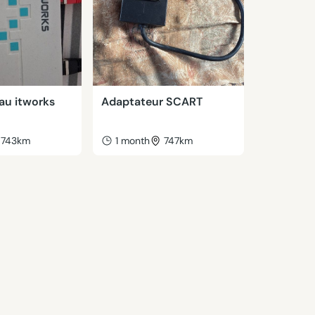
eau itworks
Adaptateur SCART
743km
1 month
747km