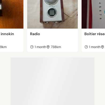
 innokin
Radio
Boîtier rés
39km
1 month
738km
1 month