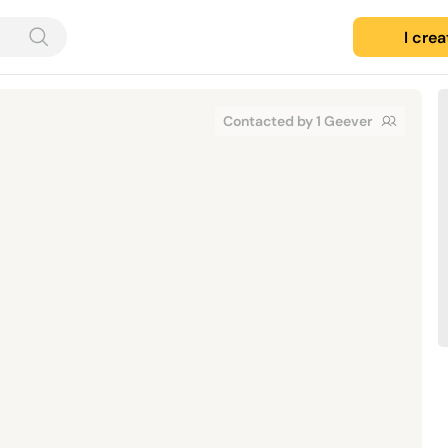
I cre
Contacted by 1 Geever