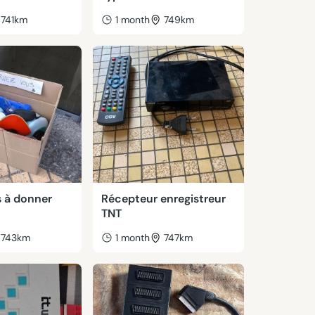
741km
1 month
749km
s à donner
Récepteur enregistreur
TNT
743km
1 month
747km