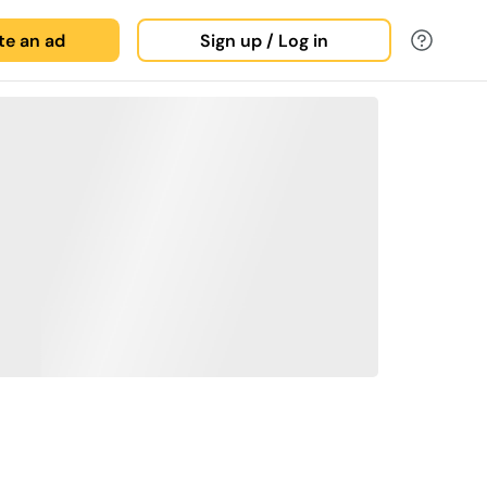
ate an ad
Sign up / Log in