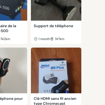
aire de la
Support de téléphone
-500
742km
1 month
747km
léphone pour
Clé HDMI sans fil ancien
type Chromecast