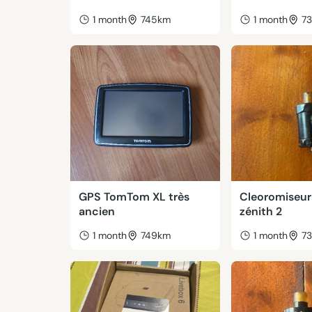
1 month
745km
1 month
7
GPS TomTom XL très
Cleoromiseur
ancien
zénith 2
1 month
749km
1 month
7