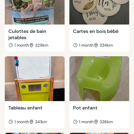
Culottes de bain
Cartes en bois bébé
jetables
1 month
329km
1 month
334km
Tableau enfant
Pot enfant
1 month
341km
1 month
336km