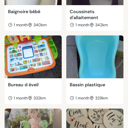
Baignoire bébé
Coussinets
d'allaitement
1 month
340km
1 month
342km
Bureau d éveil
Bassin plastique
1 month
332km
1 month
329km