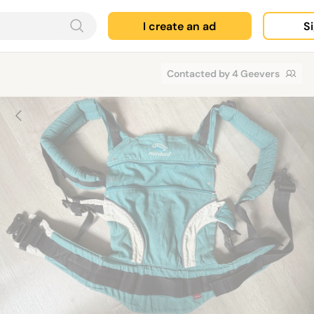
I create an ad
Si
Contacted by 4 Geevers