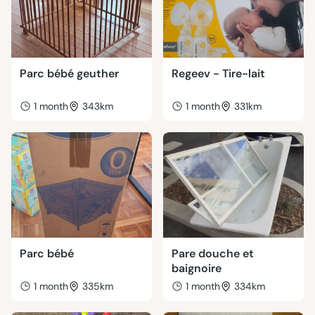
Parc bébé geuther
Regeev - Tire-lait
1 month
343km
1 month
331km
Parc bébé
Pare douche et
baignoire
1 month
335km
1 month
334km