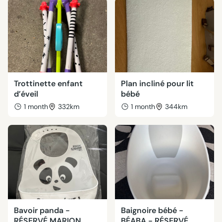
Trottinette enfant
Plan incliné pour lit
d’éveil
bébé
1 month
332km
1 month
344km
Bavoir panda -
Baignoire bébé -
RÉSERVÉ MARION
BÉABA - RÉSERVÉ