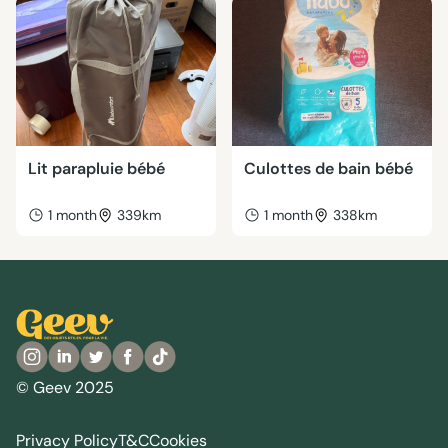
Lit parapluie bébé
Culottes de bain bébé
1 month
339km
1 month
338km
© Geev 2025
Privacy Policy
T&C
Cookies