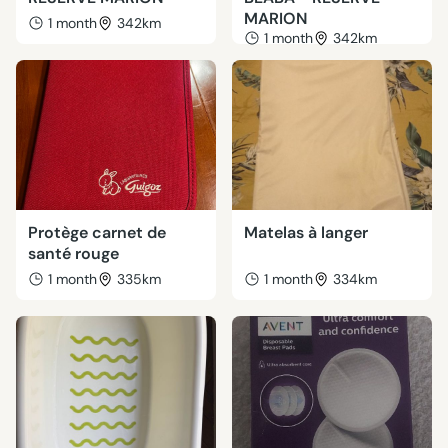
MARION
1 month
342km
1 month
342km
Protège carnet de
Matelas à langer
santé rouge
1 month
335km
1 month
334km