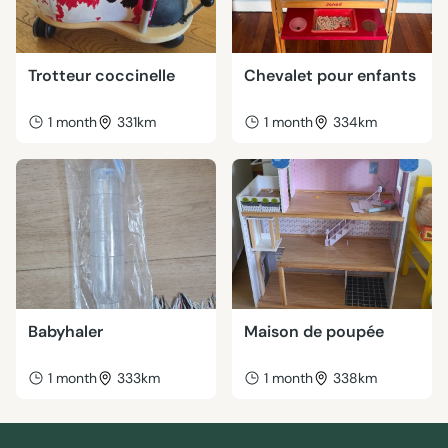
Trotteur coccinelle
Chevalet pour enfants
1 month
331km
1 month
334km
Babyhaler
Maison de poupée
1 month
333km
1 month
338km