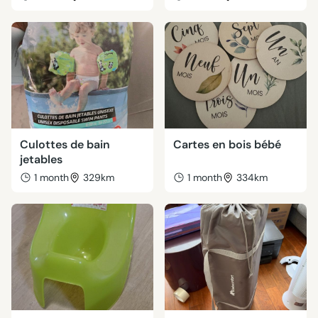
Culottes de bain
Cartes en bois bébé
jetables
1 month
329km
1 month
334km