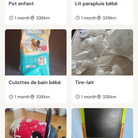
Pot enfant
Lit parapluie bébé
1 month
336km
1 month
339km
Culottes de bain bébé
Tire-lait
1 month
338km
1 month
338km