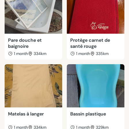
Pare douche et
Protège carnet de
baignoire
santé rouge
1 month
334km
1 month
335km
Matelas à langer
Bassin plastique
1 month
334km
1 month
329km