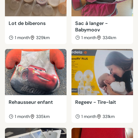
Lot de biberons
Sac à langer -
Babymoov
1 month
329km
1 month
334km
Rehausseur enfant
Regeev - Tire-lait
1 month
335km
1 month
331km