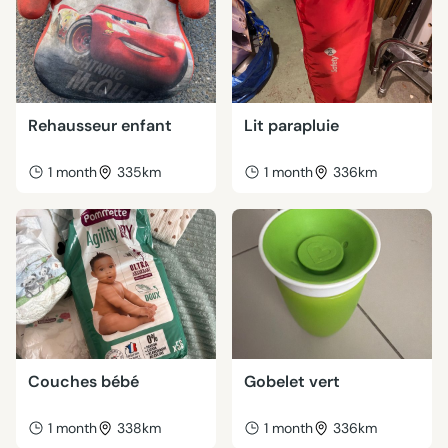
Rehausseur enfant
Lit parapluie
1 month
335km
1 month
336km
Couches bébé
Gobelet vert
1 month
338km
1 month
336km