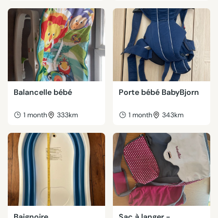
Balancelle bébé
Porte bébé BabyBjorn
1 month
333km
1 month
343km
Baignoire
Sac à langer -