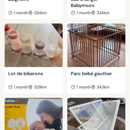
Babymoov
1 month
334km
1 month
334km
Lot de biberons
Parc bébé geuther
1 month
329km
1 month
343km