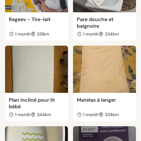
Regeev - Tire-lait
Pare douche et
baignoire
1 month
331km
1 month
334km
Plan incliné pour lit
Matelas à langer
bébé
1 month
344km
1 month
334km