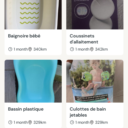
Baignoire bébé
Coussinets
d'allaitement
1 month
340km
1 month
342km
Bassin plastique
Culottes de bain
jetables
1 month
329km
1 month
329km