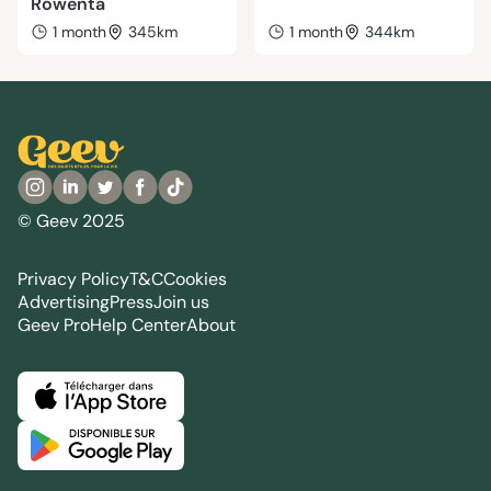
Rowenta
1 month
345km
1 month
344km
© Geev 2025
Privacy Policy
T&C
Cookies
Advertising
Press
Join us
Geev Pro
Help Center
About