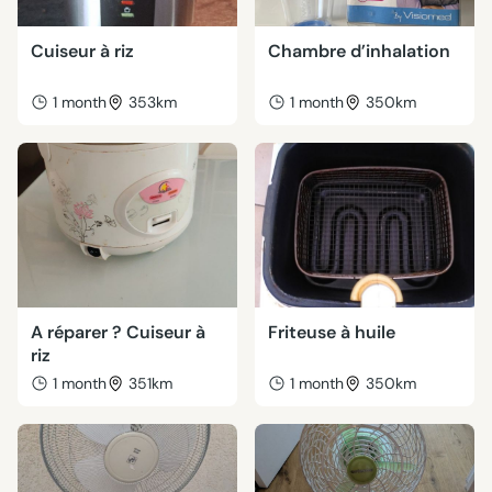
Cuiseur à riz
Chambre d’inhalation
1 month
353km
1 month
350km
A réparer ? Cuiseur à
Friteuse à huile
riz
1 month
351km
1 month
350km