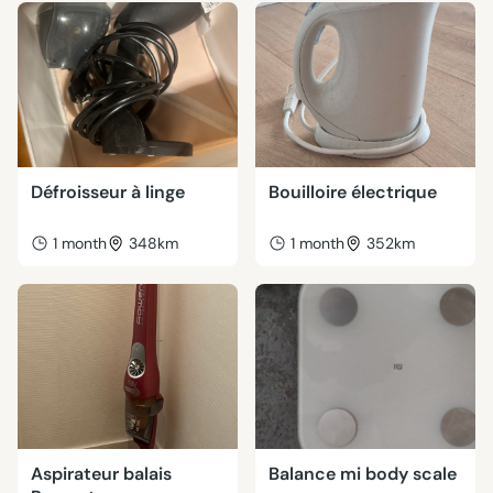
Défroisseur à linge
Bouilloire électrique
1 month
348km
1 month
352km
Aspirateur balais
Balance mi body scale