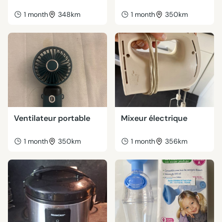
1 month
348km
1 month
350km
Ventilateur portable
Mixeur électrique
1 month
350km
1 month
356km