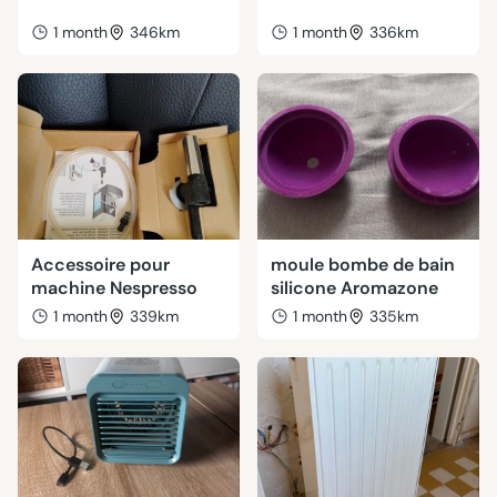
1 month
346km
1 month
336km
Accessoire pour
moule bombe de bain
machine Nespresso
silicone Aromazone
1 month
339km
1 month
335km