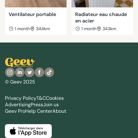
Ventilateur portable
Radiateur eau chaude
en acier
1 month
344km
1 month
343km
© Geev 2025
Privacy Policy
T&C
Cookies
Advertising
Press
Join us
Geev Pro
Help Center
About