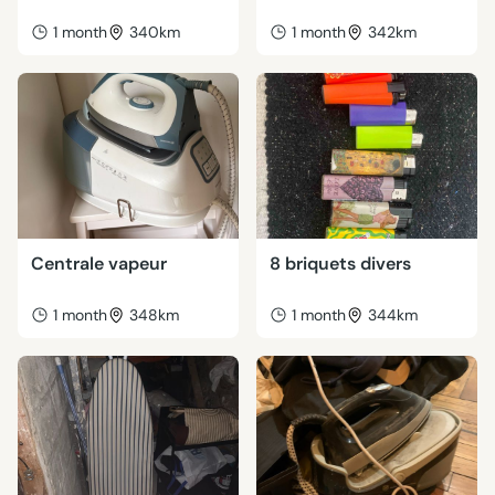
1 month
340km
1 month
342km
Centrale vapeur
8 briquets divers
1 month
348km
1 month
344km