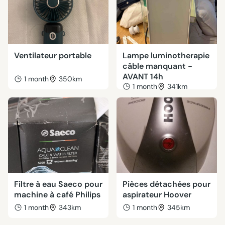
Ventilateur portable
Lampe luminotherapie
câble manquant -
AVANT 14h
1 month
350km
1 month
341km
Filtre à eau Saeco pour
Pièces détachées pour
machine à café Philips
aspirateur Hoover
1 month
343km
1 month
345km