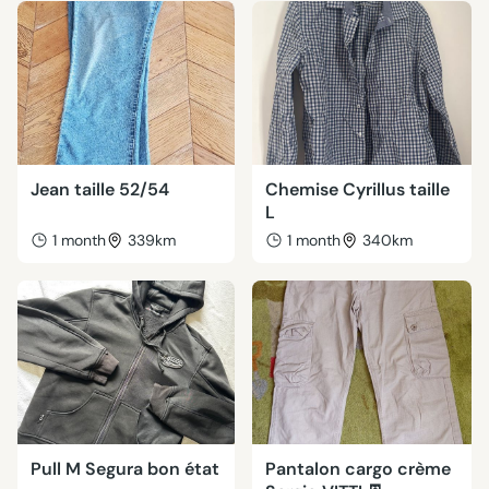
Jean taille 52/54
Chemise Cyrillus taille
L
1 month
339km
1 month
340km
Pull M Segura bon état
Pantalon cargo crème