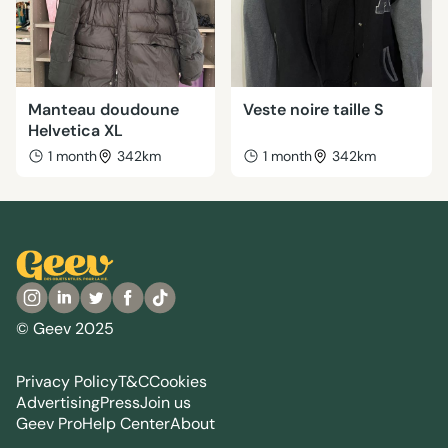
Manteau doudoune
Veste noire taille S
Helvetica XL
1 month
342km
1 month
342km
© Geev 2025
Privacy Policy
T&C
Cookies
Advertising
Press
Join us
Geev Pro
Help Center
About