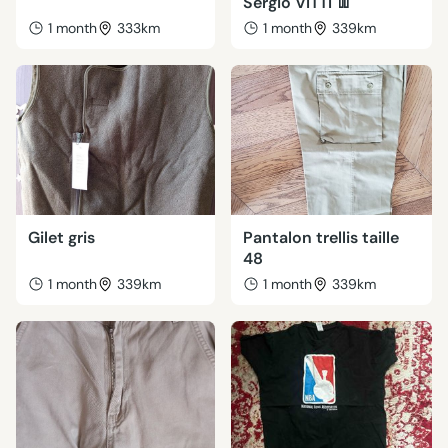
Sergio VITTI 👖
1 month
333km
1 month
339km
Gilet gris
Pantalon trellis taille
48
1 month
339km
1 month
339km