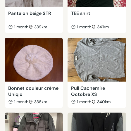
Pantalon beige STR
TEE shirt
1 month
339km
1 month
341km
Bonnet couleur crème
Pull Cachemire
Uniqlo
Octobre XS
1 month
336km
1 month
340km