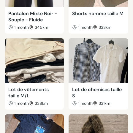
Pantalon Mixte Noir -
Shorts homme taille M
Souple - Fluide
1 month
345km
1 month
333km
Lot de vêtements
Lot de chemises taille
taille M/L
S
1 month
338km
1 month
331km