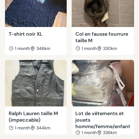
T-shirt noir XL
Col en fausse fourrure
taille M
1 month
346km
1 month
330km
Ralph Lauren taille M
Lot de vêtements et
(impeccable)
jouets
homme/femme/enfant
1 month
344km
1 month
336km