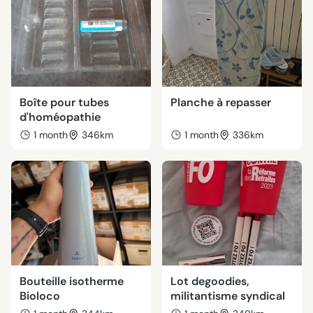
Boîte pour tubes
Planche à repasser
d'homéopathie
1 month
346km
1 month
336km
Bouteille isotherme
Lot degoodies,
Bioloco
militantisme syndical