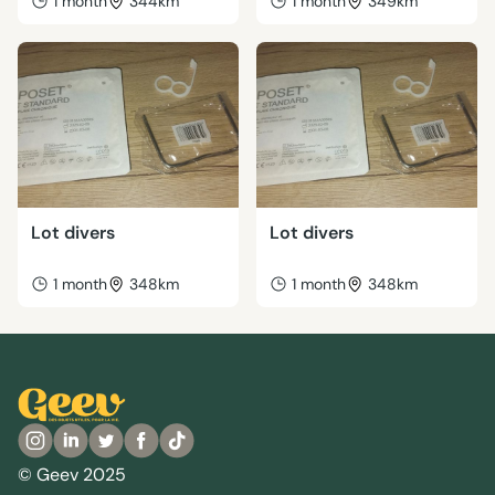
1 month
344km
1 month
349km
Lot divers
Lot divers
1 month
348km
1 month
348km
© Geev 2025