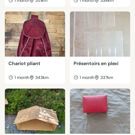
1 month
351km
1 month
334km
Chariot pliant
Présentoirs en plexi
1 month
343km
1 month
337km