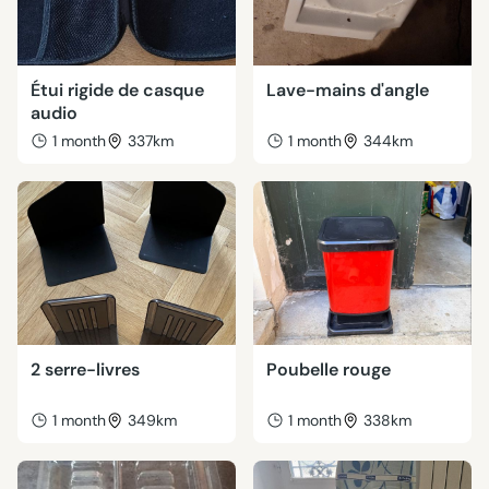
Étui rigide de casque
Lave-mains d'angle
audio
1 month
337km
1 month
344km
2 serre-livres
Poubelle rouge
1 month
349km
1 month
338km