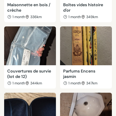
Maisonnette en bois /
Boîtes vides histoire
crèche
d'or
1 month
336km
1 month
349km
Couvertures de survie
Parfums Encens
(lot de 12)
jasmin
1 month
344km
1 month
347km