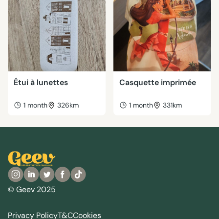
Étui à lunettes
Casquette imprimée
1 month
326km
1 month
331km
© Geev 2025
Privacy Policy
T&C
Cookies