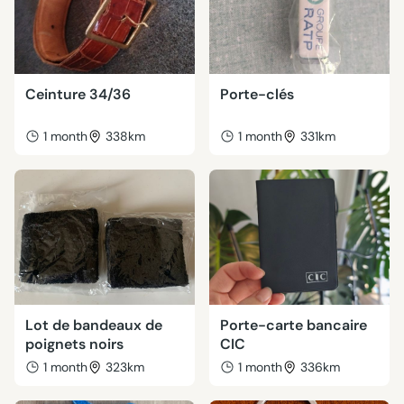
Ceinture 34/36
Porte-clés
1 month
338km
1 month
331km
Lot de bandeaux de
Porte-carte bancaire
poignets noirs
CIC
1 month
323km
1 month
336km