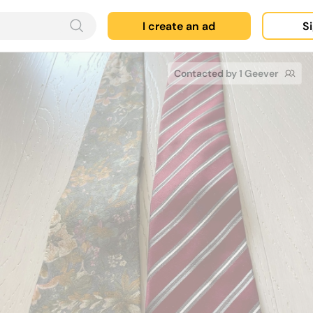
I create an ad
Si
Contacted by 1 Geever