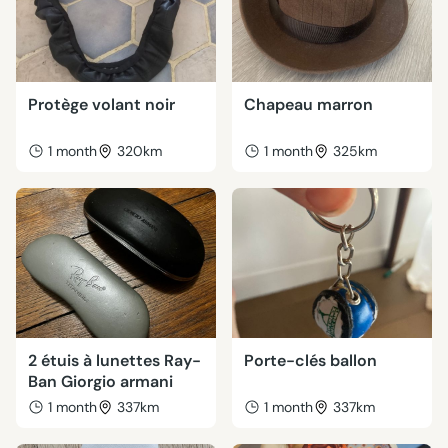
Protège volant noir
Chapeau marron
1 month
320km
1 month
325km
2 étuis à lunettes Ray-
Porte-clés ballon
Ban Giorgio armani
1 month
337km
1 month
337km