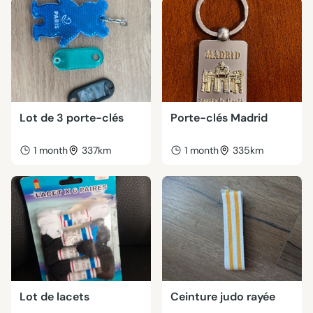
Lot de 3 porte-clés
Porte-clés Madrid
1 month
337km
1 month
335km
Lot de lacets
Ceinture judo rayée