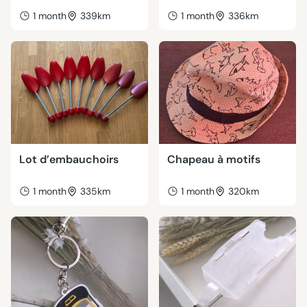
1 month
339km
1 month
336km
Lot d’embauchoirs
Chapeau à motifs
1 month
335km
1 month
320km