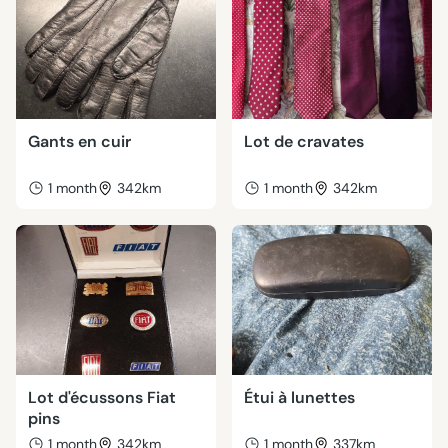
Gants en cuir
Lot de cravates
1 month
342km
1 month
342km
Lot d'écussons Fiat
Étui à lunettes
pins
1 month
342km
1 month
337km