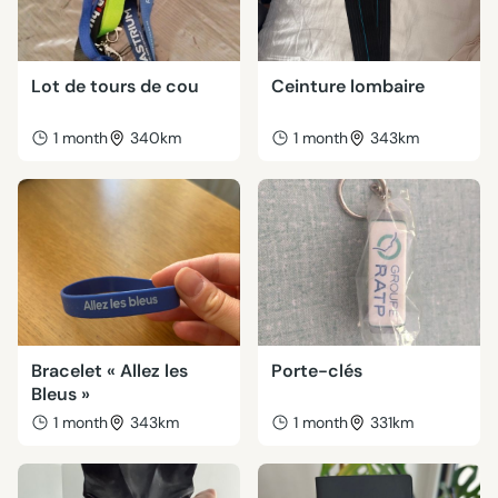
Lot de tours de cou
Ceinture lombaire
1 month
340km
1 month
343km
Bracelet « Allez les
Porte-clés
Bleus »
1 month
343km
1 month
331km