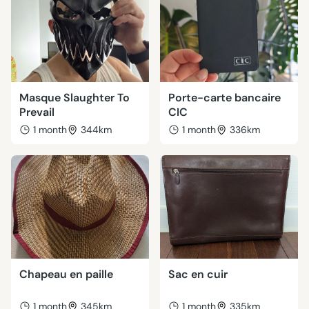
Masque Slaughter To
Porte-carte bancaire
Prevail
CIC
1 month
344km
1 month
336km
Chapeau en paille
Sac en cuir
1 month
345km
1 month
335km