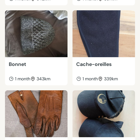
Bonnet
Cache-oreilles
1 month
343km
1 month
339km