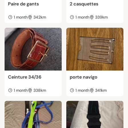
Paire de gants
2 casquettes
1 month
342km
1 month
339km
Ceinture 34/36
porte navigo
1 month
338km
1 month
341km