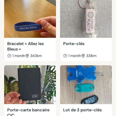
Bracelet « Allez les
Porte-clés
Bleus »
1 month
343km
1 month
331km
Porte-carte bancaire
Lot de 3 porte-clés
CIC