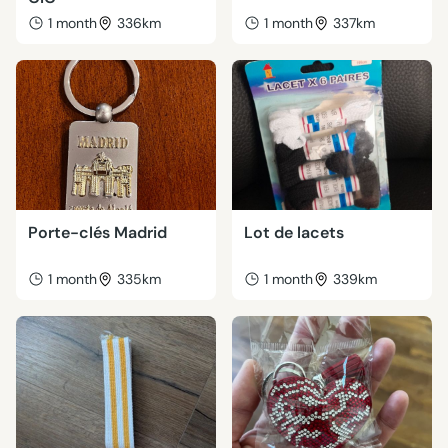
1 month
336km
1 month
337km
Porte-clés Madrid
Lot de lacets
1 month
335km
1 month
339km