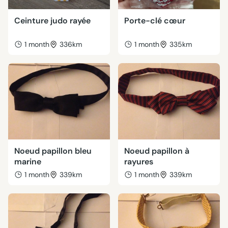
Ceinture judo rayée
Porte-clé cœur
1 month
336km
1 month
335km
Noeud papillon bleu
Noeud papillon à
marine
rayures
1 month
339km
1 month
339km