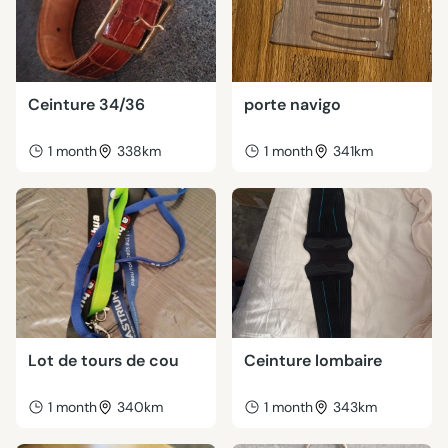
Ceinture 34/36
porte navigo
1 month
338km
1 month
341km
Lot de tours de cou
Ceinture lombaire
1 month
340km
1 month
343km