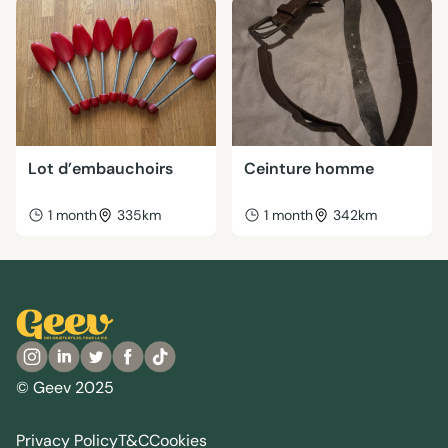
Lot d’embauchoirs
Ceinture homme
1 month
335km
1 month
342km
© Geev 2025
Privacy Policy
T&C
Cookies