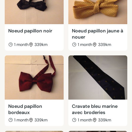
Noeud papillon noir
Noeud papillon jaune à
nouer
1 month
339km
1 month
339km
Noeud papillon
Cravate bleu marine
bordeaux
avec broderies
1 month
339km
1 month
339km