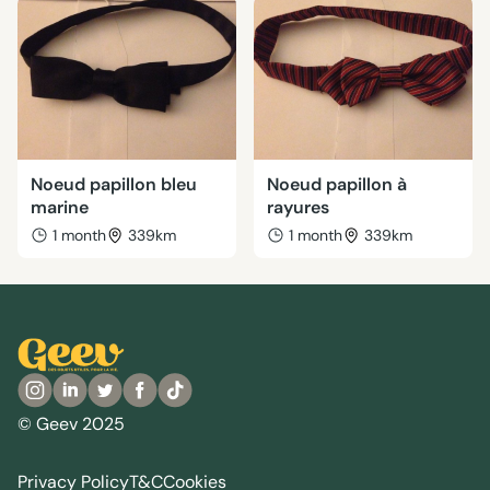
Noeud papillon bleu
Noeud papillon à
marine
rayures
1 month
339km
1 month
339km
© Geev 2025
Privacy Policy
T&C
Cookies