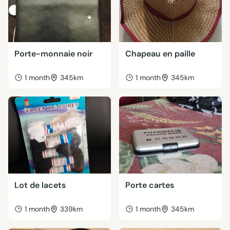
Porte-monnaie noir
Chapeau en paille
1 month
345km
1 month
345km
Lot de lacets
Porte cartes
1 month
339km
1 month
345km