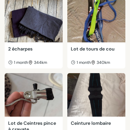
2 écharpes
Lot de tours de cou
1 month
344km
1 month
340km
Lot de Ceintres pince
Ceinture lombaire
à cravate