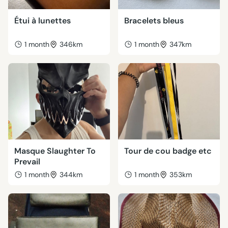
Étui à lunettes
Bracelets bleus
1 month
346km
1 month
347km
Masque Slaughter To
Tour de cou badge etc
Prevail
1 month
344km
1 month
353km