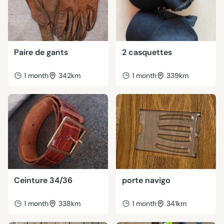
Paire de gants
2 casquettes
1 month
342km
1 month
339km
Ceinture 34/36
porte navigo
1 month
338km
1 month
341km