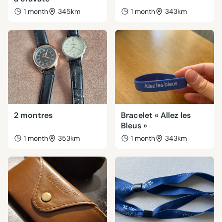
1 month
345km
1 month
343km
2 montres
Bracelet « Allez les
Bleus »
1 month
353km
1 month
343km