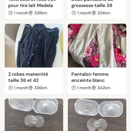
pour tire lait Medela
grossesse taille 38
1 month
338km
1 month
334km
2 robes maternité
Pantalon femme
taille 36 et 42
enceinte blanc
1 month
336km
1 month
342km