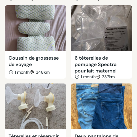
Coussin de grossesse
6 téterelles de
de voyage
pompage Spectra
pour lait maternel
1 month
348km
1 month
337km
Téterelles et réservoir
Deux pantalons de