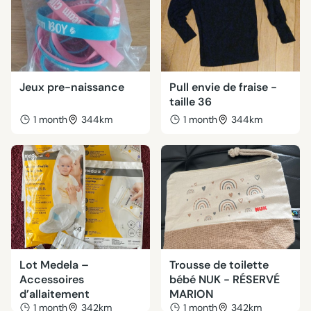
Jeux pre-naissance
Pull envie de fraise -
taille 36
1 month
344km
1 month
344km
Lot Medela –
Trousse de toilette
Accessoires
bébé NUK - RÉSERVÉ
d’allaitement
MARION
1 month
342km
1 month
342km