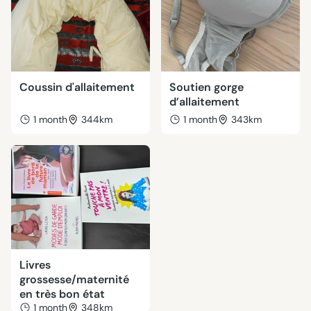
Coussin d'allaitement
Soutien gorge
d’allaitement
1 month
344km
1 month
343km
Livres
grossesse/maternité
en très bon état
1 month
348km