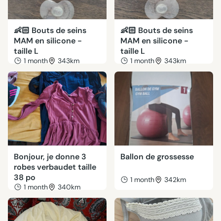
👶🏻 Bouts de seins
👶🏻 Bouts de seins
MAM en silicone -
MAM en silicone -
taille L
taille L
1 month
343km
1 month
343km
Bonjour, je donne 3
Ballon de grossesse
robes verbaudet taille
38 po
1 month
342km
1 month
340km